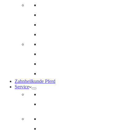
Innere Medizin und Labor
Geriatrie
Dermatologie
Ernährungsberatung
Augenheilkunde
Ankaufuntersuchungen (AKU)
Chirugie
Gynäkologie und Fohlenmedizin
Zahnheilkunde Pferd
Service
Notdienst für Pferde
Notfallpass
Abrechnung
Wertgutscheine / Geschenkkarten