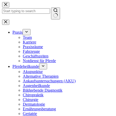
Zum
Inhalt
springen
Keine
Ergebnisse
Praxis
Team
Karriere
Praxisräume
Fahrzeuge
Geschäftszeiten
Notdienst für Pferde
Pferdeheilkunde
Akupunktur
Alternative Therapien
Ankaufsuntersuchungen (AKU)
Augenheilkunde
Bildgebende Diagnostik
Chiropraktik
Chirurgie
Dermatologie
Ernährungsberatung
Geriatrie