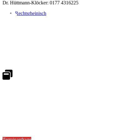
Dr. Hüttmann-Klöcker: 0177 4316225
Rechtsrheinisch
Notdienst 24/7
0171 5233099
An Wochenenden und Feiertagen bitte die Bandansagen beachten.
Notdienstplan
Kernzeiten für Termine
Mo - Fr 08:30 - 18:00 Uhr
Sa 08:30 - 13:00
Terminanfrage