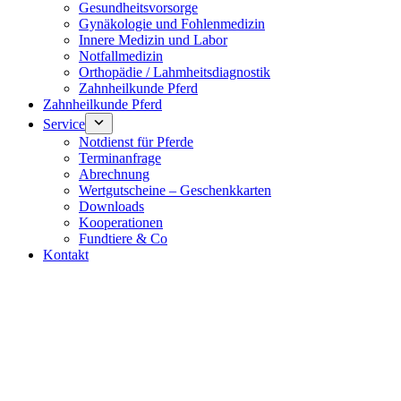
Gesundheitsvorsorge
Gynäkologie und Fohlenmedizin
Innere Medizin und Labor
Notfallmedizin
Orthopädie / Lahmheitsdiagnostik
Zahnheilkunde Pferd
Zahnheilkunde Pferd
Service
Notdienst für Pferde
Terminanfrage
Abrechnung
Wertgutscheine – Geschenkkarten
Downloads
Kooperationen
Fundtiere & Co
Kontakt
Notdienst 24/7
0171 5233099