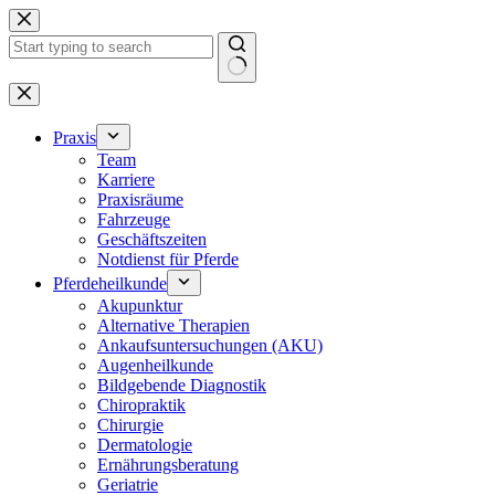
Zum
Inhalt
springen
Keine
Ergebnisse
Praxis
Team
Karriere
Praxisräume
Fahrzeuge
Geschäftszeiten
Notdienst für Pferde
Pferdeheilkunde
Akupunktur
Alternative Therapien
Ankaufsuntersuchungen (AKU)
Augenheilkunde
Bildgebende Diagnostik
Chiropraktik
Chirurgie
Dermatologie
Ernährungsberatung
Geriatrie