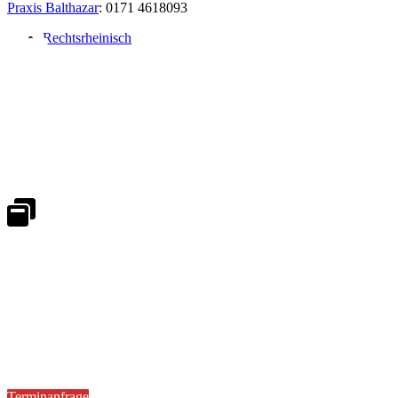
Praxis Balthazar
: 0171 4618093
Rechtsrheinisch
Notdienst 24/7
0171 5233099
An Wochenenden und Feiertagen bitte die Bandansagen beachten.
Notdienstplan
Kernzeiten für Termine
Mo - Fr 08:30 - 18:00 Uhr
Sa 08:30 - 13:00
Terminanfrage