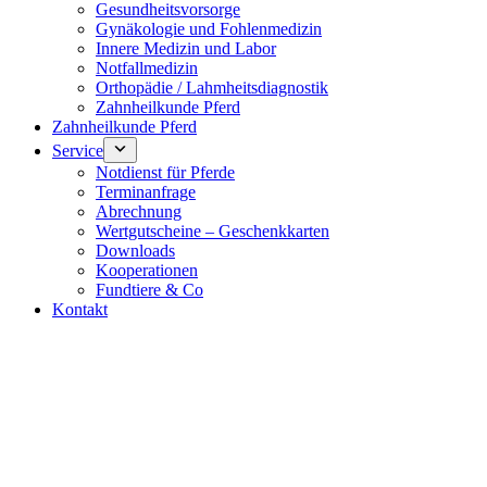
Gesundheitsvorsorge
Gynäkologie und Fohlenmedizin
Innere Medizin und Labor
Notfallmedizin
Orthopädie / Lahmheitsdiagnostik
Zahnheilkunde Pferd
Zahnheilkunde Pferd
Service
Notdienst für Pferde
Terminanfrage
Abrechnung
Wertgutscheine – Geschenkkarten
Downloads
Kooperationen
Fundtiere & Co
Kontakt
Notdienst 24/7
0171 5233099