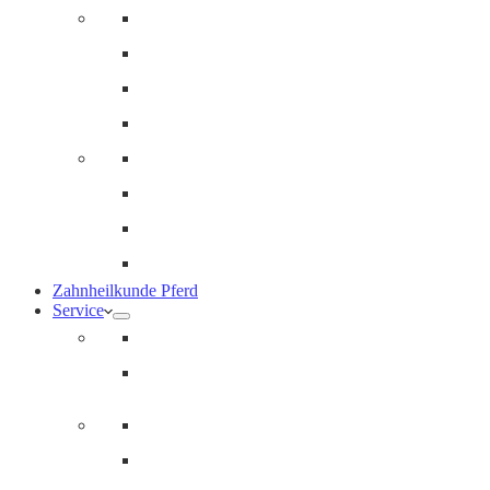
Innere Medizin und Labor
Geriatrie
Dermatologie
Ernährungsberatung
Augenheilkunde
Ankaufuntersuchungen (AKU)
Chirugie
Gynäkologie und Fohlenmedizin
Zahnheilkunde Pferd
Service
Notdienst für Pferde
Notfallpass
Abrechnung
Wertgutscheine / Geschenkkarten