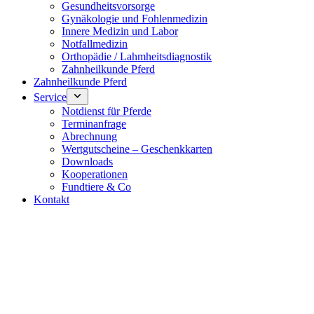
Gesundheitsvorsorge
Gynäkologie und Fohlenmedizin
Innere Medizin und Labor
Notfallmedizin
Orthopädie / Lahmheitsdiagnostik
Zahnheilkunde Pferd
Zahnheilkunde Pferd
Service
Notdienst für Pferde
Terminanfrage
Abrechnung
Wertgutscheine – Geschenkkarten
Downloads
Kooperationen
Fundtiere & Co
Kontakt
Notdienst 24/7
0171 5233099