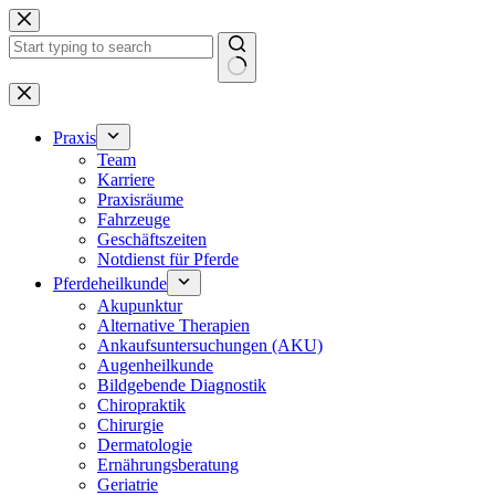
Zum
Inhalt
springen
Keine
Ergebnisse
Praxis
Team
Karriere
Praxisräume
Fahrzeuge
Geschäftszeiten
Notdienst für Pferde
Pferdeheilkunde
Akupunktur
Alternative Therapien
Ankaufsuntersuchungen (AKU)
Augenheilkunde
Bildgebende Diagnostik
Chiropraktik
Chirurgie
Dermatologie
Ernährungsberatung
Geriatrie