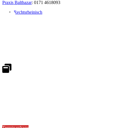
Praxis Balthazar
: 0171 4618093
Rechtsrheinisch
Notdienst 24/7
0171 5233099
An Wochenenden und Feiertagen bitte die Bandansagen beachten.
Notdienstplan
Kernzeiten für Termine
Mo - Fr 08:30 - 18:00 Uhr
Sa 08:30 - 13:00
Terminanfrage