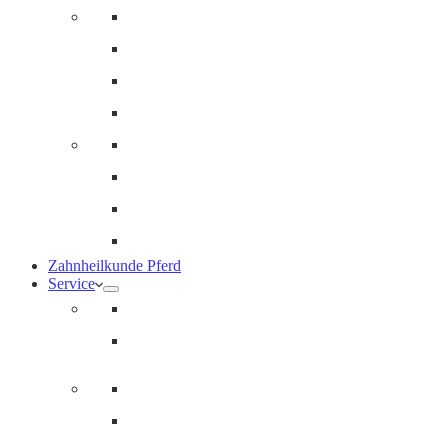
Innere Medizin und Labor
Geriatrie
Dermatologie
Ernährungsberatung
Augenheilkunde
Ankaufuntersuchungen (AKU)
Chirugie
Gynäkologie und Fohlenmedizin
Zahnheilkunde Pferd
Service
Notdienst für Pferde
Notfallpass
Abrechnung
Wertgutscheine / Geschenkkarten