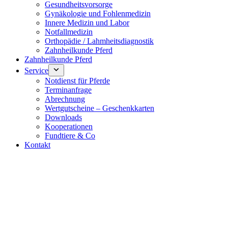
Gesundheitsvorsorge
Gynäkologie und Fohlenmedizin
Innere Medizin und Labor
Notfallmedizin
Orthopädie / Lahmheitsdiagnostik
Zahnheilkunde Pferd
Zahnheilkunde Pferd
Service
Notdienst für Pferde
Terminanfrage
Abrechnung
Wertgutscheine – Geschenkkarten
Downloads
Kooperationen
Fundtiere & Co
Kontakt
Notdienst 24/7
0171 5233099