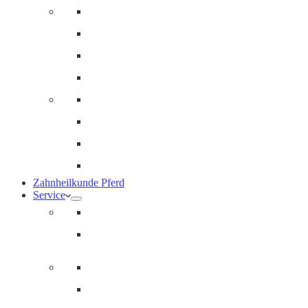
Innere Medizin und Labor
Geriatrie
Dermatologie
Ernährungsberatung
Augenheilkunde
Ankaufuntersuchungen (AKU)
Chirugie
Gynäkologie und Fohlenmedizin
Zahnheilkunde Pferd
Service
Notdienst für Pferde
Notfallpass
Abrechnung
Wertgutscheine / Geschenkkarten