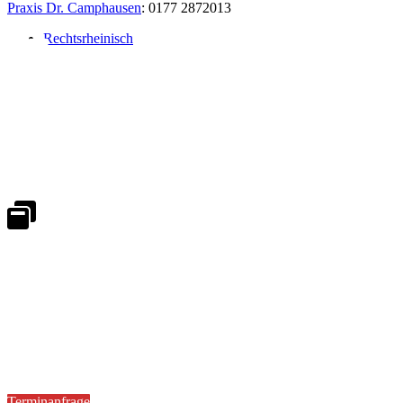
Praxis Dr. Camphausen
: 0177 2872013
Rechtsrheinisch
Notdienst 24/7
0171 5233099
An Wochenenden und Feiertagen bitte die Bandansagen beachten.
Notdienstplan
Kernzeiten für Termine
Mo - Fr 08:30 - 18:00 Uhr
Sa 08:30 - 13:00
Terminanfrage