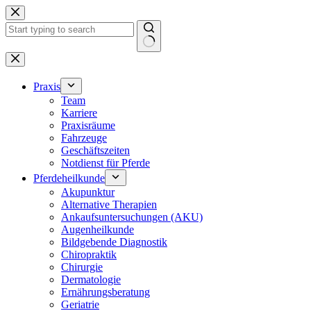
Zum
Inhalt
springen
Keine
Ergebnisse
Praxis
Team
Karriere
Praxisräume
Fahrzeuge
Geschäftszeiten
Notdienst für Pferde
Pferdeheilkunde
Akupunktur
Alternative Therapien
Ankaufsuntersuchungen (AKU)
Augenheilkunde
Bildgebende Diagnostik
Chiropraktik
Chirurgie
Dermatologie
Ernährungsberatung
Geriatrie