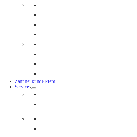
Innere Medizin und Labor
Geriatrie
Dermatologie
Ernährungsberatung
Augenheilkunde
Ankaufuntersuchungen (AKU)
Chirugie
Gynäkologie und Fohlenmedizin
Zahnheilkunde Pferd
Service
Notdienst für Pferde
Notfallpass
Abrechnung
Wertgutscheine / Geschenkkarten