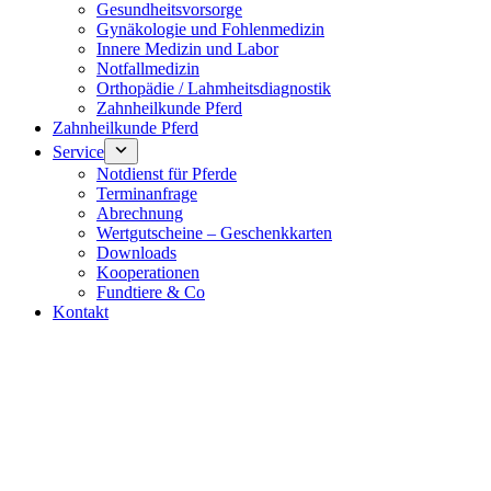
Gesundheitsvorsorge
Gynäkologie und Fohlenmedizin
Innere Medizin und Labor
Notfallmedizin
Orthopädie / Lahmheitsdiagnostik
Zahnheilkunde Pferd
Zahnheilkunde Pferd
Service
Notdienst für Pferde
Terminanfrage
Abrechnung
Wertgutscheine – Geschenkkarten
Downloads
Kooperationen
Fundtiere & Co
Kontakt
Notdienst 24/7
0171 5233099