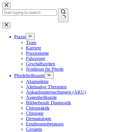
Zum
Inhalt
springen
Keine
Ergebnisse
Praxis
Team
Karriere
Praxisräume
Fahrzeuge
Geschäftszeiten
Notdienst für Pferde
Pferdeheilkunde
Akupunktur
Alternative Therapien
Ankaufsuntersuchungen (AKU)
Augenheilkunde
Bildgebende Diagnostik
Chiropraktik
Chirurgie
Dermatologie
Ernährungsberatung
Geriatrie