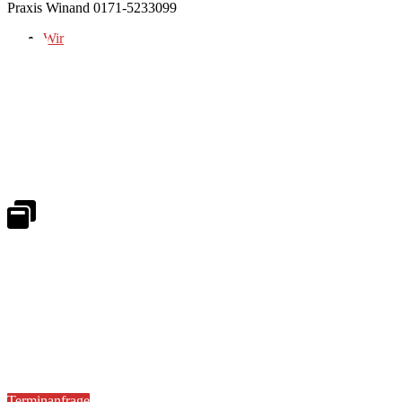
Praxis Winand 0171-5233099
Wir
Notdienst 24/7
0171 5233099
An Wochenenden und Feiertagen bitte die Bandansagen beachten.
Notdienstplan
Kernzeiten für Termine
Mo - Fr 08:30 - 18:00 Uhr
Sa 08:30 - 13:00
Terminanfrage