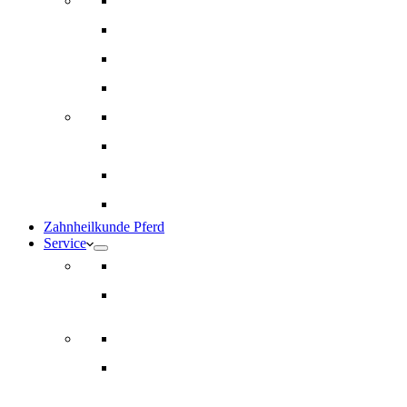
Innere Medizin und Labor
Geriatrie
Dermatologie
Ernährungsberatung
Augenheilkunde
Ankaufuntersuchungen (AKU)
Chirugie
Gynäkologie und Fohlenmedizin
Zahnheilkunde Pferd
Service
Notdienst für Pferde
Notfallpass
Abrechnung
Wertgutscheine / Geschenkkarten