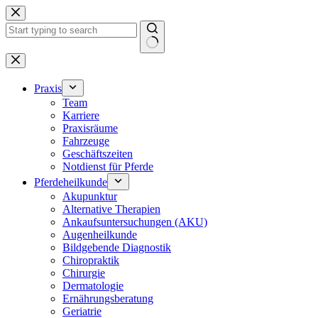
Zum
Inhalt
springen
Keine
Ergebnisse
Praxis
Team
Karriere
Praxisräume
Fahrzeuge
Geschäftszeiten
Notdienst für Pferde
Pferdeheilkunde
Akupunktur
Alternative Therapien
Ankaufsuntersuchungen (AKU)
Augenheilkunde
Bildgebende Diagnostik
Chiropraktik
Chirurgie
Dermatologie
Ernährungsberatung
Geriatrie