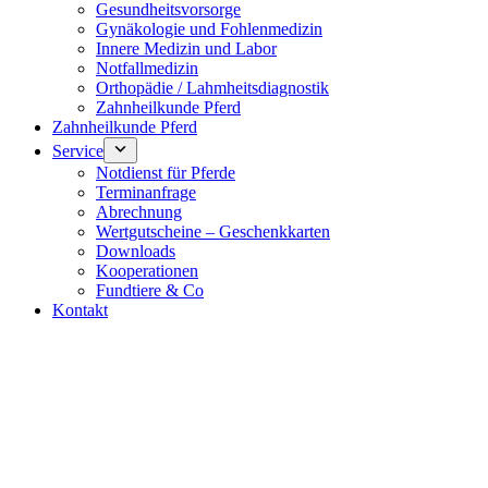
Gesundheitsvorsorge
Gynäkologie und Fohlenmedizin
Innere Medizin und Labor
Notfallmedizin
Orthopädie / Lahmheitsdiagnostik
Zahnheilkunde Pferd
Zahnheilkunde Pferd
Service
Notdienst für Pferde
Terminanfrage
Abrechnung
Wertgutscheine – Geschenkkarten
Downloads
Kooperationen
Fundtiere & Co
Kontakt
Notdienst 24/7
0171 5233099