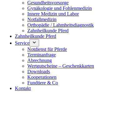
Gesundheitsvorsorge
Gynäkologie und Fohlenmedizin
Innere Medizin und Labor
Notfallmedizin
Orthopädie / Lahmheitsdiagnostik
Zahnheilkunde Pferd
Zahnheilkunde Pferd
Service
Notdienst für Pferde
Terminanfrage
Abrechnung
Wertgutscheine – Geschenkkarten
Downloads
Kooperationen
Fundtiere & Co
Kontakt
Notdienst 24/7
0171 5233099