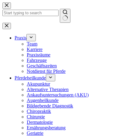
Zum
Inhalt
springen
Keine
Ergebnisse
Praxis
Team
Karriere
Praxisräume
Fahrzeuge
Geschäftszeiten
Notdienst für Pferde
Pferdeheilkunde
Akupunktur
Alternative Therapien
Ankaufsuntersuchungen (AKU)
Augenheilkunde
Bildgebende Diagnostik
Chiropraktik
Chirurgie
Dermatologie
Ernährungsberatung
Geriatrie