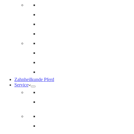
Innere Medizin und Labor
Geriatrie
Dermatologie
Ernährungsberatung
Augenheilkunde
Ankaufuntersuchungen (AKU)
Chirugie
Gynäkologie und Fohlenmedizin
Zahnheilkunde Pferd
Service
Notdienst für Pferde
Notfallpass
Abrechnung
Wertgutscheine / Geschenkkarten