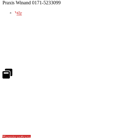
Praxis Winand 0171-5233099
Wir
Notdienst 24/7
0171 5233099
An Wochenenden und Feiertagen bitte die Bandansagen beachten.
Notdienstplan
Kernzeiten für Termine
Mo - Fr 08:30 - 18:00 Uhr
Sa 08:30 - 13:00
Terminanfrage