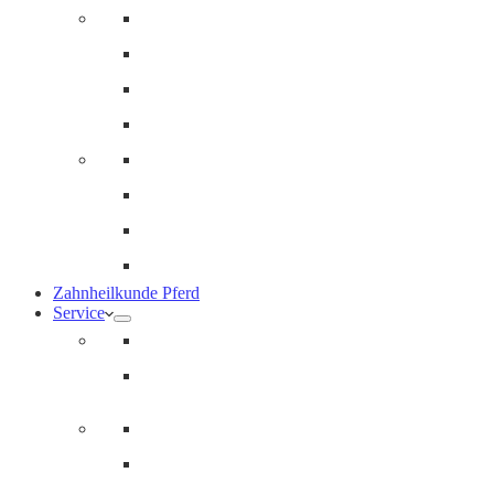
Innere Medizin und Labor
Geriatrie
Dermatologie
Ernährungsberatung
Augenheilkunde
Ankaufuntersuchungen (AKU)
Chirugie
Gynäkologie und Fohlenmedizin
Zahnheilkunde Pferd
Service
Notdienst für Pferde
Notfallpass
Abrechnung
Wertgutscheine / Geschenkkarten