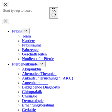
Zum
Inhalt
springen
Keine
Ergebnisse
Praxis
Team
Karriere
Praxisräume
Fahrzeuge
Geschäftszeiten
Notdienst für Pferde
Pferdeheilkunde
Akupunktur
Alternative Therapien
Ankaufsuntersuchungen (AKU)
Augenheilkunde
Bildgebende Diagnostik
Chiropraktik
Chirurgie
Dermatologie
Ernährungsberatung
Geriatrie