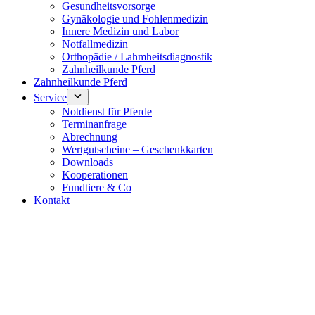
Gesundheitsvorsorge
Gynäkologie und Fohlenmedizin
Innere Medizin und Labor
Notfallmedizin
Orthopädie / Lahmheitsdiagnostik
Zahnheilkunde Pferd
Zahnheilkunde Pferd
Service
Notdienst für Pferde
Terminanfrage
Abrechnung
Wertgutscheine – Geschenkkarten
Downloads
Kooperationen
Fundtiere & Co
Kontakt
Notdienst 24/7
0171 5233099