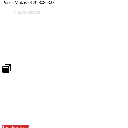
Praxis Mütze: 0170 8086328
Linksrheinisch
Notdienst 24/7
0171 5233099
An Wochenenden und Feiertagen bitte die Bandansagen beachten.
Notdienstplan
Kernzeiten für Termine
Mo - Fr 08:30 - 18:00 Uhr
Sa 08:30 - 13:00
Terminanfrage