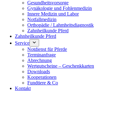
Gesundheitsvorsorge
Gynäkologie und Fohlenmedizin
Innere Medizin und Labor
Notfallmedizin
Orthopädie / Lahmheitsdiagnostik
Zahnheilkunde Pferd
Zahnheilkunde Pferd
Service
Notdienst für Pferde
Terminanfrage
Abrechnung
Wertgutscheine – Geschenkkarten
Downloads
Kooperationen
Fundtiere & Co
Kontakt
Notdienst 24/7
0171 5233099