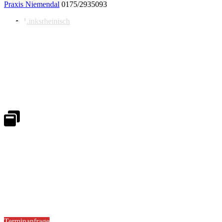
Praxis Niemendal
0175/2935093
Linksrheinisch
Notdienst 24/7
0171 5233099
An Wochenenden und Feiertagen bitte die Bandansagen beachten.
Notdienstplan
Kernzeiten für Termine
Mo - Fr 08:30 - 18:00 Uhr
Sa 08:30 - 13:00
Terminanfrage