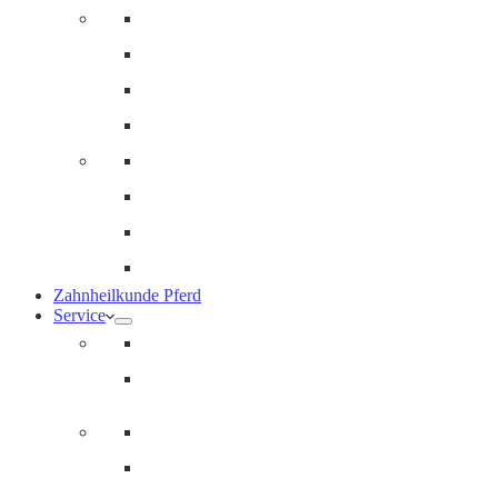
Innere Medizin und Labor
Geriatrie
Dermatologie
Ernährungsberatung
Augenheilkunde
Ankaufuntersuchungen (AKU)
Chirugie
Gynäkologie und Fohlenmedizin
Zahnheilkunde Pferd
Service
Notdienst für Pferde
Notfallpass
Abrechnung
Wertgutscheine / Geschenkkarten