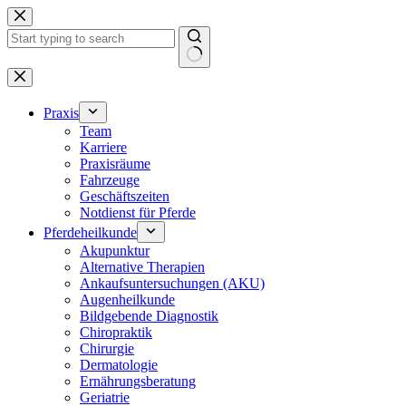
Zum
Inhalt
springen
Keine
Ergebnisse
Praxis
Team
Karriere
Praxisräume
Fahrzeuge
Geschäftszeiten
Notdienst für Pferde
Pferdeheilkunde
Akupunktur
Alternative Therapien
Ankaufsuntersuchungen (AKU)
Augenheilkunde
Bildgebende Diagnostik
Chiropraktik
Chirurgie
Dermatologie
Ernährungsberatung
Geriatrie