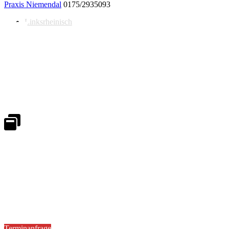
Praxis Niemendal
0175/2935093
Linksrheinisch
Notdienst 24/7
0171 5233099
An Wochenenden und Feiertagen bitte die Bandansagen beachten.
Notdienstplan
Kernzeiten für Termine
Mo - Fr 08:30 - 18:00 Uhr
Sa 08:30 - 13:00
Terminanfrage