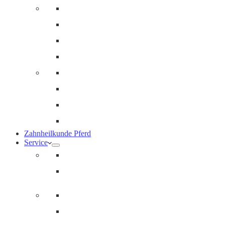
Innere Medizin und Labor
Geriatrie
Dermatologie
Ernährungsberatung
Augenheilkunde
Ankaufuntersuchungen (AKU)
Chirugie
Gynäkologie und Fohlenmedizin
Zahnheilkunde Pferd
Service
Notdienst für Pferde
Notfallpass
Abrechnung
Wertgutscheine / Geschenkkarten