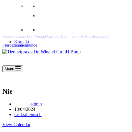
Downloads
Kooperationen
Fundtiere & Co
Tierarztpraxis Dr. Winand GmbH Bonn - mobile Pferdepraxis |
Kontakt
Pferdezahnheilkunde
Menü
Nie
admin
18/04/2024
Linksrheinisch
View Calendar