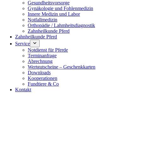
Gesundheitsvorsorge
Gynäkologie und Fohlenmedizin
Innere Medizin und Labor
Notfallmedizin
Orthopädie / Lahmheitsdiagnostik
Zahnheilkunde Pferd
Zahnheilkunde Pferd
Service
Notdienst für Pferde
Terminanfrage
Abrechnung
Wertgutscheine – Geschenkkarten
Downloads
Kooperationen
Fundtiere & Co
Kontakt
Notdienst 24/7
0171 5233099