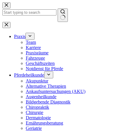
Zum
Inhalt
springen
Keine
Ergebnisse
Praxis
Team
Karriere
Praxisräume
Fahrzeuge
Geschäftszeiten
Notdienst für Pferde
Pferdeheilkunde
Akupunktur
Alternative Therapien
Ankaufsuntersuchungen (AKU)
Augenheilkunde
Bildgebende Diagnostik
Chiropraktik
Chirurgie
Dermatologie
Ernährungsberatung
Geriatrie