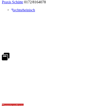
Praxis Schütte
0172/8164078
Rechtsrheinisch
Notdienst 24/7
0171 5233099
An Wochenenden und Feiertagen bitte die Bandansagen beachten.
Notdienstplan
Kernzeiten für Termine
Mo - Fr 08:30 - 18:00 Uhr
Sa 08:30 - 13:00
Terminanfrage