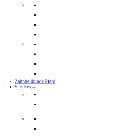
Innere Medizin und Labor
Geriatrie
Dermatologie
Ernährungsberatung
Augenheilkunde
Ankaufuntersuchungen (AKU)
Chirugie
Gynäkologie und Fohlenmedizin
Zahnheilkunde Pferd
Service
Notdienst für Pferde
Notfallpass
Abrechnung
Wertgutscheine / Geschenkkarten