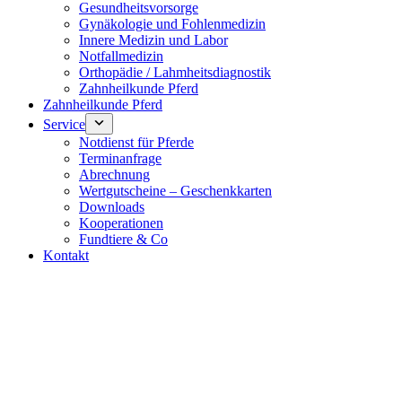
Gesundheitsvorsorge
Gynäkologie und Fohlenmedizin
Innere Medizin und Labor
Notfallmedizin
Orthopädie / Lahmheitsdiagnostik
Zahnheilkunde Pferd
Zahnheilkunde Pferd
Service
Notdienst für Pferde
Terminanfrage
Abrechnung
Wertgutscheine – Geschenkkarten
Downloads
Kooperationen
Fundtiere & Co
Kontakt
Notdienst 24/7
0171 5233099