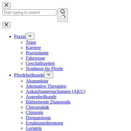
Zum
Inhalt
springen
Keine
Ergebnisse
Praxis
Team
Karriere
Praxisräume
Fahrzeuge
Geschäftszeiten
Notdienst für Pferde
Pferdeheilkunde
Akupunktur
Alternative Therapien
Ankaufsuntersuchungen (AKU)
Augenheilkunde
Bildgebende Diagnostik
Chiropraktik
Chirurgie
Dermatologie
Ernährungsberatung
Geriatrie