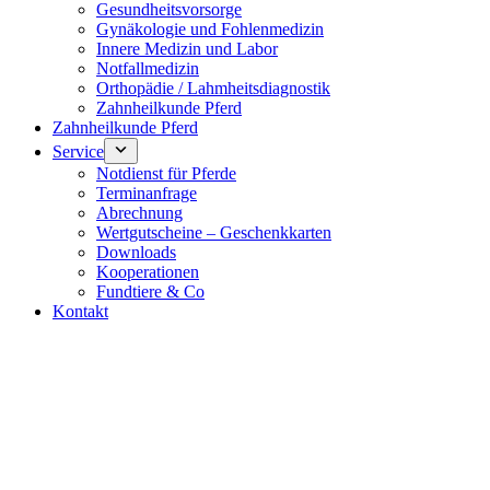
Gesundheitsvorsorge
Gynäkologie und Fohlenmedizin
Innere Medizin und Labor
Notfallmedizin
Orthopädie / Lahmheitsdiagnostik
Zahnheilkunde Pferd
Zahnheilkunde Pferd
Service
Notdienst für Pferde
Terminanfrage
Abrechnung
Wertgutscheine – Geschenkkarten
Downloads
Kooperationen
Fundtiere & Co
Kontakt
Notdienst 24/7
0171 5233099