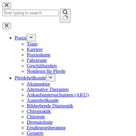
Zum
Inhalt
springen
Keine
Ergebnisse
Praxis
Team
Karriere
Praxisräume
Fahrzeuge
Geschäftszeiten
Notdienst für Pferde
Pferdeheilkunde
Akupunktur
Alternative Therapien
Ankaufsuntersuchungen (AKU)
Augenheilkunde
Bildgebende Diagnostik
Chiropraktik
Chirurgie
Dermatologie
Ernährungsberatung
Geriatrie