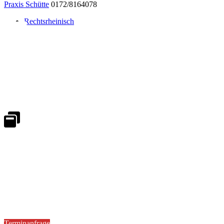
Praxis Schütte
0172/8164078
Rechtsrheinisch
Notdienst 24/7
0171 5233099
An Wochenenden und Feiertagen bitte die Bandansagen beachten.
Notdienstplan
Kernzeiten für Termine
Mo - Fr 08:30 - 18:00 Uhr
Sa 08:30 - 13:00
Terminanfrage