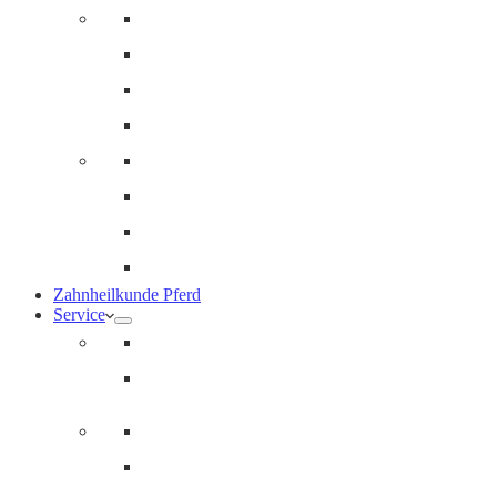
Innere Medizin und Labor
Geriatrie
Dermatologie
Ernährungsberatung
Augenheilkunde
Ankaufuntersuchungen (AKU)
Chirugie
Gynäkologie und Fohlenmedizin
Zahnheilkunde Pferd
Service
Notdienst für Pferde
Notfallpass
Abrechnung
Wertgutscheine / Geschenkkarten