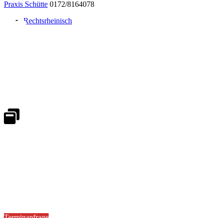
Praxis Schütte
0172/8164078
Rechtsrheinisch
Notdienst 24/7
0171 5233099
An Wochenenden und Feiertagen bitte die Bandansagen beachten.
Notdienstplan
Kernzeiten für Termine
Mo - Fr 08:30 - 18:00 Uhr
Sa 08:30 - 13:00
Terminanfrage