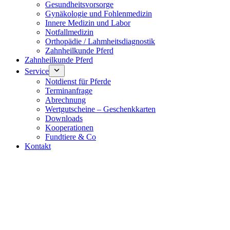
Gesundheitsvorsorge
Gynäkologie und Fohlenmedizin
Innere Medizin und Labor
Notfallmedizin
Orthopädie / Lahmheitsdiagnostik
Zahnheilkunde Pferd
Zahnheilkunde Pferd
Service
Notdienst für Pferde
Terminanfrage
Abrechnung
Wertgutscheine – Geschenkkarten
Downloads
Kooperationen
Fundtiere & Co
Kontakt
Notdienst 24/7
0171 5233099