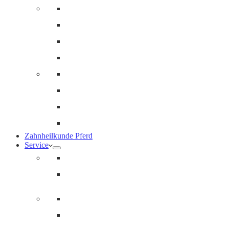
Innere Medizin und Labor
Geriatrie
Dermatologie
Ernährungsberatung
Augenheilkunde
Ankaufuntersuchungen (AKU)
Chirugie
Gynäkologie und Fohlenmedizin
Zahnheilkunde Pferd
Service
Notdienst für Pferde
Notfallpass
Abrechnung
Wertgutscheine / Geschenkkarten