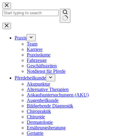
Zum
Inhalt
springen
Keine
Ergebnisse
Praxis
Team
Karriere
Praxisräume
Fahrzeuge
Geschäftszeiten
Notdienst für Pferde
Pferdeheilkunde
Akupunktur
Alternative Therapien
Ankaufsuntersuchungen (AKU)
Augenheilkunde
Bildgebende Diagnostik
Chiropraktik
Chirurgie
Dermatologie
Ernährungsberatung
Geriatrie