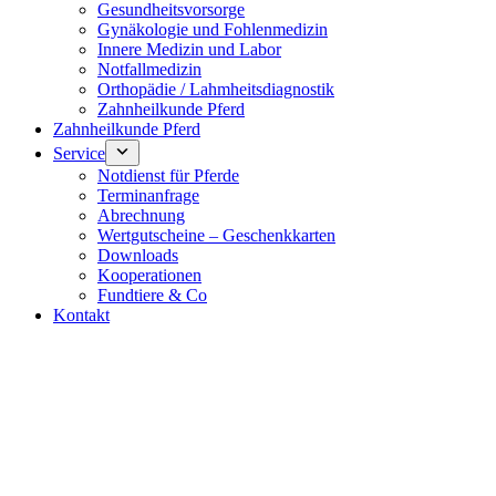
Gesundheitsvorsorge
Gynäkologie und Fohlenmedizin
Innere Medizin und Labor
Notfallmedizin
Orthopädie / Lahmheitsdiagnostik
Zahnheilkunde Pferd
Zahnheilkunde Pferd
Service
Notdienst für Pferde
Terminanfrage
Abrechnung
Wertgutscheine – Geschenkkarten
Downloads
Kooperationen
Fundtiere & Co
Kontakt
Notdienst 24/7
0171 5233099