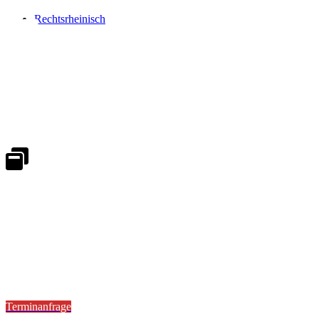
Rechtsrheinisch
Notdienst 24/7
0171 5233099
An Wochenenden und Feiertagen bitte die Bandansagen beachten.
Notdienstplan
Kernzeiten für Termine
Mo - Fr 08:30 - 18:00 Uhr
Sa 08:30 - 13:00
Terminanfrage