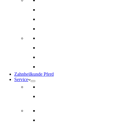
Innere Medizin und Labor
Geriatrie
Dermatologie
Ernährungsberatung
Augenheilkunde
Ankaufuntersuchungen (AKU)
Chirugie
Gynäkologie und Fohlenmedizin
Zahnheilkunde Pferd
Service
Notdienst für Pferde
Notfallpass
Abrechnung
Wertgutscheine / Geschenkkarten