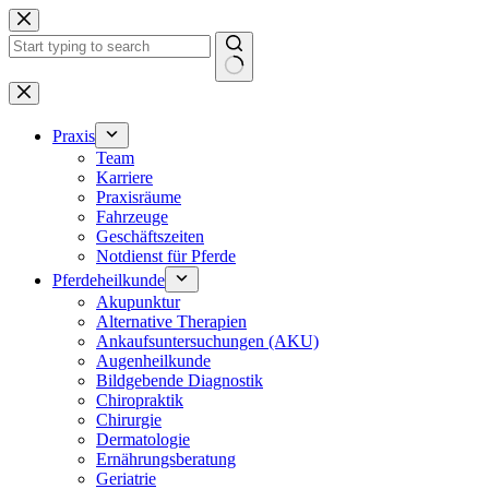
Zum
Inhalt
springen
Keine
Ergebnisse
Praxis
Team
Karriere
Praxisräume
Fahrzeuge
Geschäftszeiten
Notdienst für Pferde
Pferdeheilkunde
Akupunktur
Alternative Therapien
Ankaufsuntersuchungen (AKU)
Augenheilkunde
Bildgebende Diagnostik
Chiropraktik
Chirurgie
Dermatologie
Ernährungsberatung
Geriatrie