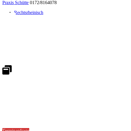
Praxis Schütte
0172/8164078
Rechtsrheinisch
Notdienst 24/7
0171 5233099
An Wochenenden und Feiertagen bitte die Bandansagen beachten.
Notdienstplan
Kernzeiten für Termine
Mo - Fr 08:30 - 18:00 Uhr
Sa 08:30 - 13:00
Terminanfrage