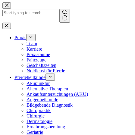
Zum
Inhalt
springen
Keine
Ergebnisse
Praxis
Team
Karriere
Praxisräume
Fahrzeuge
Geschäftszeiten
Notdienst für Pferde
Pferdeheilkunde
Akupunktur
Alternative Therapien
Ankaufsuntersuchungen (AKU)
Augenheilkunde
Bildgebende Diagnostik
Chiropraktik
Chirurgie
Dermatologie
Ernährungsberatung
Geriatrie