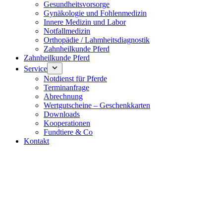
Gesundheitsvorsorge
Gynäkologie und Fohlenmedizin
Innere Medizin und Labor
Notfallmedizin
Orthopädie / Lahmheitsdiagnostik
Zahnheilkunde Pferd
Zahnheilkunde Pferd
Service
Notdienst für Pferde
Terminanfrage
Abrechnung
Wertgutscheine – Geschenkkarten
Downloads
Kooperationen
Fundtiere & Co
Kontakt
Notdienst 24/7
0171 5233099