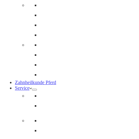
Innere Medizin und Labor
Geriatrie
Dermatologie
Ernährungsberatung
Augenheilkunde
Ankaufuntersuchungen (AKU)
Chirugie
Gynäkologie und Fohlenmedizin
Zahnheilkunde Pferd
Service
Notdienst für Pferde
Notfallpass
Abrechnung
Wertgutscheine / Geschenkkarten