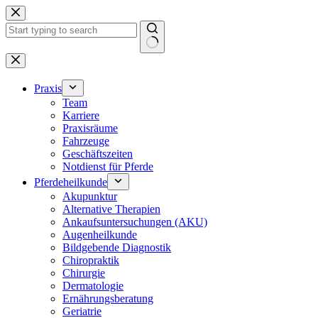
Zum
Inhalt
springen
Keine
Ergebnisse
Praxis
Team
Karriere
Praxisräume
Fahrzeuge
Geschäftszeiten
Notdienst für Pferde
Pferdeheilkunde
Akupunktur
Alternative Therapien
Ankaufsuntersuchungen (AKU)
Augenheilkunde
Bildgebende Diagnostik
Chiropraktik
Chirurgie
Dermatologie
Ernährungsberatung
Geriatrie