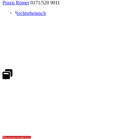
Praxis Römer
0171/520 9011
Rechtsrheinisch
Notdienst 24/7
0171 5233099
An Wochenenden und Feiertagen bitte die Bandansagen beachten.
Notdienstplan
Kernzeiten für Termine
Mo - Fr 08:30 - 18:00 Uhr
Sa 08:30 - 13:00
Terminanfrage