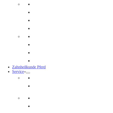
Innere Medizin und Labor
Geriatrie
Dermatologie
Ernährungsberatung
Augenheilkunde
Ankaufuntersuchungen (AKU)
Chirugie
Gynäkologie und Fohlenmedizin
Zahnheilkunde Pferd
Service
Notdienst für Pferde
Notfallpass
Abrechnung
Wertgutscheine / Geschenkkarten