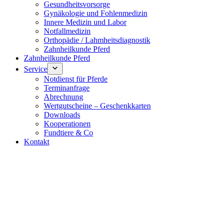
Gesundheitsvorsorge
Gynäkologie und Fohlenmedizin
Innere Medizin und Labor
Notfallmedizin
Orthopädie / Lahmheitsdiagnostik
Zahnheilkunde Pferd
Zahnheilkunde Pferd
Service
Notdienst für Pferde
Terminanfrage
Abrechnung
Wertgutscheine – Geschenkkarten
Downloads
Kooperationen
Fundtiere & Co
Kontakt
Notdienst 24/7
0171 5233099