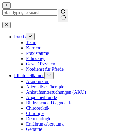
Zum
Inhalt
springen
Keine
Ergebnisse
Praxis
Team
Karriere
Praxisräume
Fahrzeuge
Geschäftszeiten
Notdienst für Pferde
Pferdeheilkunde
Akupunktur
Alternative Therapien
Ankaufsuntersuchungen (AKU)
Augenheilkunde
Bildgebende Diagnostik
Chiropraktik
Chirurgie
Dermatologie
Ernährungsberatung
Geriatrie