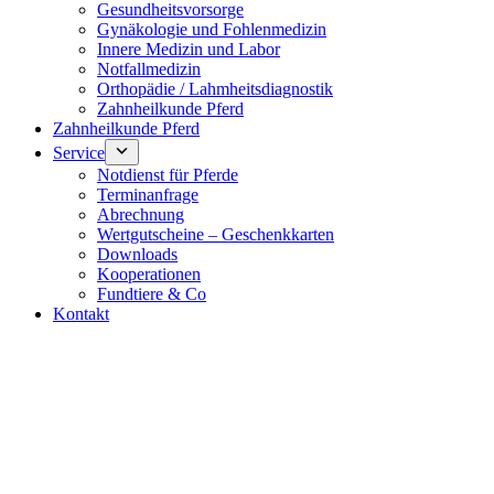
Gesundheitsvorsorge
Gynäkologie und Fohlenmedizin
Innere Medizin und Labor
Notfallmedizin
Orthopädie / Lahmheitsdiagnostik
Zahnheilkunde Pferd
Zahnheilkunde Pferd
Service
Notdienst für Pferde
Terminanfrage
Abrechnung
Wertgutscheine – Geschenkkarten
Downloads
Kooperationen
Fundtiere & Co
Kontakt
Notdienst 24/7
0171 5233099