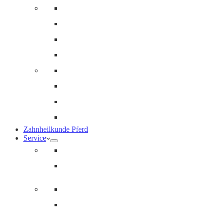
Innere Medizin und Labor
Geriatrie
Dermatologie
Ernährungsberatung
Augenheilkunde
Ankaufuntersuchungen (AKU)
Chirugie
Gynäkologie und Fohlenmedizin
Zahnheilkunde Pferd
Service
Notdienst für Pferde
Notfallpass
Abrechnung
Wertgutscheine / Geschenkkarten