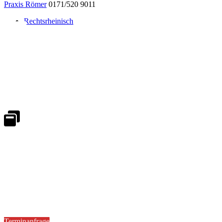
Praxis Römer
0171/520 9011
Rechtsrheinisch
Notdienst 24/7
0171 5233099
An Wochenenden und Feiertagen bitte die Bandansagen beachten.
Notdienstplan
Kernzeiten für Termine
Mo - Fr 08:30 - 18:00 Uhr
Sa 08:30 - 13:00
Terminanfrage