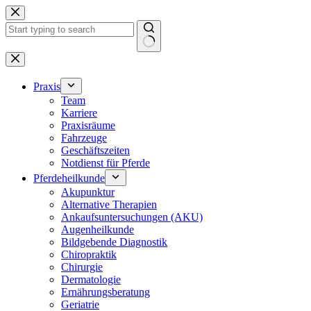
Zum
Inhalt
springen
Keine
Ergebnisse
Praxis
Team
Karriere
Praxisräume
Fahrzeuge
Geschäftszeiten
Notdienst für Pferde
Pferdeheilkunde
Akupunktur
Alternative Therapien
Ankaufsuntersuchungen (AKU)
Augenheilkunde
Bildgebende Diagnostik
Chiropraktik
Chirurgie
Dermatologie
Ernährungsberatung
Geriatrie