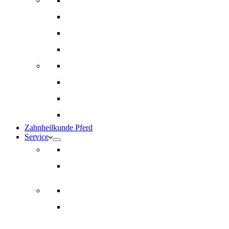
Innere Medizin und Labor
Geriatrie
Dermatologie
Ernährungsberatung
Augenheilkunde
Ankaufuntersuchungen (AKU)
Chirugie
Gynäkologie und Fohlenmedizin
Zahnheilkunde Pferd
Service
Notdienst für Pferde
Notfallpass
Abrechnung
Wertgutscheine / Geschenkkarten