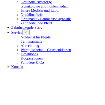
Gesundheitsvorsorge
Gynäkologie und Fohlenmedizin
Innere Medizin und Labor
Notfallmedizin
Orthopädie / Lahmheitsdiagnostik
Zahnheilkunde Pferd
Zahnheilkunde Pferd
Service
Notdienst für Pferde
Terminanfrage
Abrechnung
Wertgutscheine – Geschenkkarten
Downloads
Kooperationen
Fundtiere & Co
Kontakt
Notdienst 24/7
0171 5233099