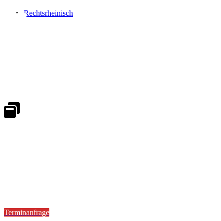
Rechtsrheinisch
Notdienst 24/7
0171 5233099
An Wochenenden und Feiertagen bitte die Bandansagen beachten.
Notdienstplan
Kernzeiten für Termine
Mo - Fr 08:30 - 18:00 Uhr
Sa 08:30 - 13:00
Terminanfrage