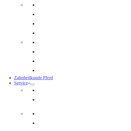
Innere Medizin und Labor
Geriatrie
Dermatologie
Ernährungsberatung
Augenheilkunde
Ankaufuntersuchungen (AKU)
Chirugie
Gynäkologie und Fohlenmedizin
Zahnheilkunde Pferd
Service
Notdienst für Pferde
Notfallpass
Abrechnung
Wertgutscheine / Geschenkkarten