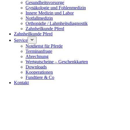
Gesundheitsvorsorge
Gynäkologie und Fohlenmedizin
Innere Medizin und Labor
Notfallmedizin
Orthopädie / Lahmheitsdiagnostik
Zahnheilkunde Pferd
Zahnheilkunde Pferd
Service
Notdienst für Pferde
Terminanfrage
Abrechnung
Wertgutscheine – Geschenkkarten
Downloads
Kooperationen
Fundtiere & Co
Kontakt
Notdienst 24/7
0171 5233099