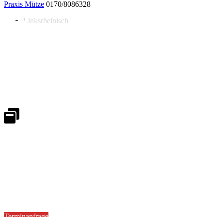
Praxis Mütze
0170/8086328
Linksrheinisch
Notdienst 24/7
0171 5233099
An Wochenenden und Feiertagen bitte die Bandansagen beachten.
Notdienstplan
Kernzeiten für Termine
Mo - Fr 08:30 - 18:00 Uhr
Sa 08:30 - 13:00
Terminanfrage