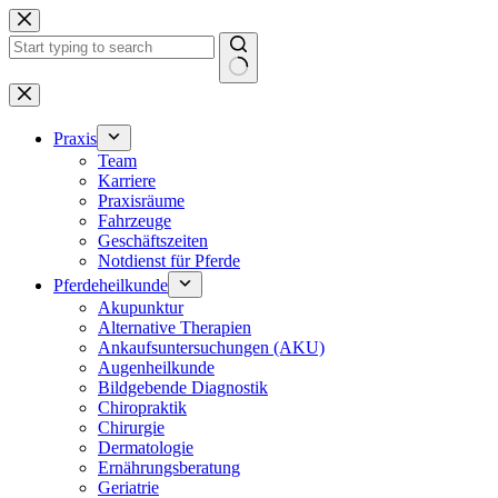
Zum
Inhalt
springen
Keine
Ergebnisse
Praxis
Team
Karriere
Praxisräume
Fahrzeuge
Geschäftszeiten
Notdienst für Pferde
Pferdeheilkunde
Akupunktur
Alternative Therapien
Ankaufsuntersuchungen (AKU)
Augenheilkunde
Bildgebende Diagnostik
Chiropraktik
Chirurgie
Dermatologie
Ernährungsberatung
Geriatrie