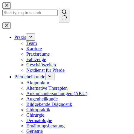
Zum
Inhalt
springen
Keine
Ergebnisse
Praxis
Team
Karriere
Praxisräume
Fahrzeuge
Geschäftszeiten
Notdienst für Pferde
Pferdeheilkunde
Akupunktur
Alternative Therapien
Ankaufsuntersuchungen (AKU)
Augenheilkunde
Bildgebende Diagnostik
Chiropraktik
Chirurgie
Dermatologie
Ernährungsberatung
Geriatrie