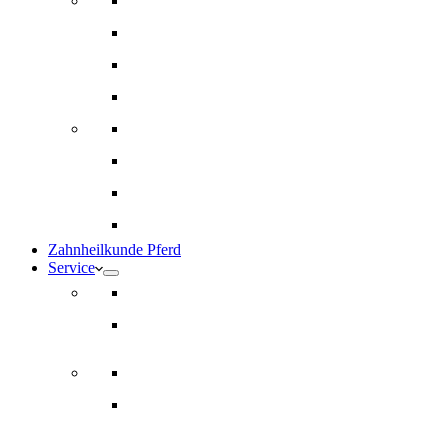
Innere Medizin und Labor
Geriatrie
Dermatologie
Ernährungsberatung
Augenheilkunde
Ankaufuntersuchungen (AKU)
Chirugie
Gynäkologie und Fohlenmedizin
Zahnheilkunde Pferd
Service
Notdienst für Pferde
Notfallpass
Abrechnung
Wertgutscheine / Geschenkkarten