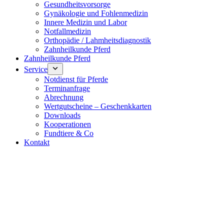
Gesundheitsvorsorge
Gynäkologie und Fohlenmedizin
Innere Medizin und Labor
Notfallmedizin
Orthopädie / Lahmheitsdiagnostik
Zahnheilkunde Pferd
Zahnheilkunde Pferd
Service
Notdienst für Pferde
Terminanfrage
Abrechnung
Wertgutscheine – Geschenkkarten
Downloads
Kooperationen
Fundtiere & Co
Kontakt
Notdienst 24/7
0171 5233099