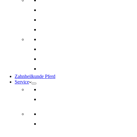
Innere Medizin und Labor
Geriatrie
Dermatologie
Ernährungsberatung
Augenheilkunde
Ankaufuntersuchungen (AKU)
Chirugie
Gynäkologie und Fohlenmedizin
Zahnheilkunde Pferd
Service
Notdienst für Pferde
Notfallpass
Abrechnung
Wertgutscheine / Geschenkkarten