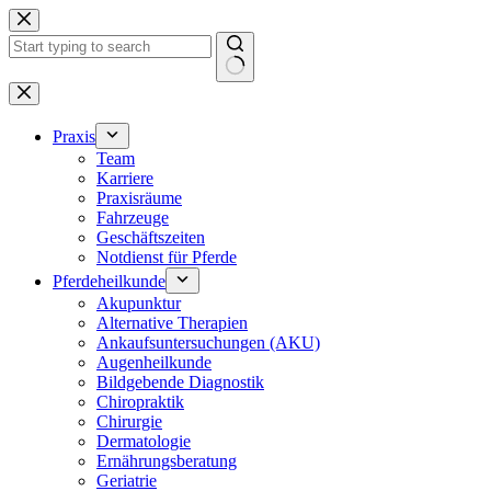
Zum
Inhalt
springen
Keine
Ergebnisse
Praxis
Team
Karriere
Praxisräume
Fahrzeuge
Geschäftszeiten
Notdienst für Pferde
Pferdeheilkunde
Akupunktur
Alternative Therapien
Ankaufsuntersuchungen (AKU)
Augenheilkunde
Bildgebende Diagnostik
Chiropraktik
Chirurgie
Dermatologie
Ernährungsberatung
Geriatrie