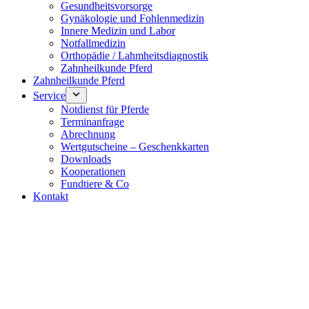
Gesundheitsvorsorge
Gynäkologie und Fohlenmedizin
Innere Medizin und Labor
Notfallmedizin
Orthopädie / Lahmheitsdiagnostik
Zahnheilkunde Pferd
Zahnheilkunde Pferd
Service
Notdienst für Pferde
Terminanfrage
Abrechnung
Wertgutscheine – Geschenkkarten
Downloads
Kooperationen
Fundtiere & Co
Kontakt
Notdienst 24/7
0171 5233099