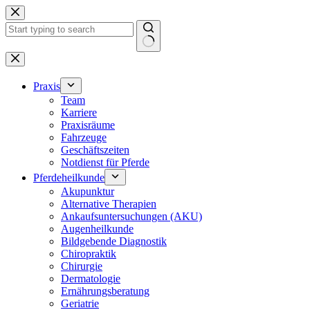
Zum
Inhalt
springen
Keine
Ergebnisse
Praxis
Team
Karriere
Praxisräume
Fahrzeuge
Geschäftszeiten
Notdienst für Pferde
Pferdeheilkunde
Akupunktur
Alternative Therapien
Ankaufsuntersuchungen (AKU)
Augenheilkunde
Bildgebende Diagnostik
Chiropraktik
Chirurgie
Dermatologie
Ernährungsberatung
Geriatrie