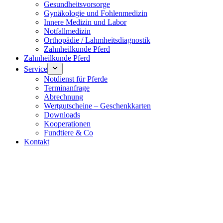
Gesundheitsvorsorge
Gynäkologie und Fohlenmedizin
Innere Medizin und Labor
Notfallmedizin
Orthopädie / Lahmheitsdiagnostik
Zahnheilkunde Pferd
Zahnheilkunde Pferd
Service
Notdienst für Pferde
Terminanfrage
Abrechnung
Wertgutscheine – Geschenkkarten
Downloads
Kooperationen
Fundtiere & Co
Kontakt
Notdienst 24/7
0171 5233099