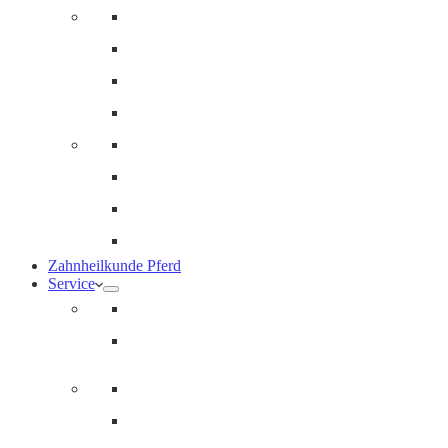
Innere Medizin und Labor
Geriatrie
Dermatologie
Ernährungsberatung
Augenheilkunde
Ankaufuntersuchungen (AKU)
Chirugie
Gynäkologie und Fohlenmedizin
Zahnheilkunde Pferd
Service
Notdienst für Pferde
Notfallpass
Abrechnung
Wertgutscheine / Geschenkkarten