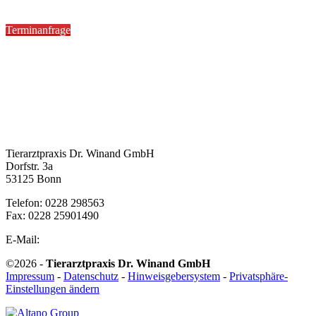
Sa 08:30 - 13:00
Terminanfrage
Bürozeiten
Mo - Fr 08:00 - 13:00 Uhr
Mo, Di, Do 15.00 - 18.00 Uhr
Kontakt
Tierarztpraxis Dr. Winand GmbH
Dorfstr. 3a
53125 Bonn
Telefon: 0228 298563
Fax: 0228 25901490
E-Mail:
praxis@tierarztpraxis-winand.de
©2026 -
Tierarztpraxis Dr. Winand GmbH
Impressum
-
Datenschutz
-
Hinweisgebersystem
-
Privatsphäre-
Einstellungen ändern