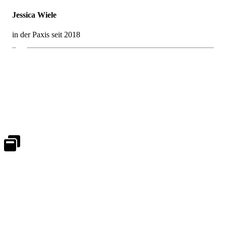
Jessica Wiele
in der Paxis seit 2018
Notdienst 24/7
0171 5233099
An Wochenenden und Feiertagen bitte die Bandansagen beachten.
Notdienstplan
Kernzeiten für Termine
Mo - Fr 08:30 - 18:00 Uhr