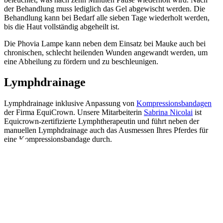
der Behandlung muss lediglich das Gel abgewischt werden. Die
Behandlung kann bei Bedarf alle sieben Tage wiederholt werden,
bis die Haut vollständig abgeheilt ist.
Die Phovia Lampe kann neben dem Einsatz bei Mauke auch bei
chronischen, schlecht heilenden Wunden angewandt werden, um
eine Abheilung zu fördern und zu beschleunigen.
Lymphdrainage
Lymphdrainage inklusive Anpassung von
Kompressionsbandagen
der Firma EquiCrown. Unsere Mitarbeiterin
Sabrina Nicolai
ist
Equicrown-zertifizierte Lymphtherapeutin und führt neben der
manuellen Lymphdrainage auch das Ausmessen Ihres Pferdes für
eine Kompressionsbandage durch.
Notdienst 24/7
0171 5233099
An Wochenenden und Feiertagen bitte die Bandansagen beachten.