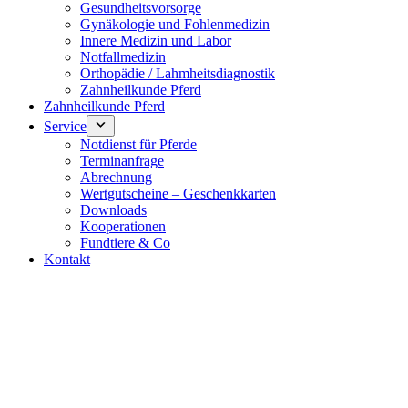
Gesundheitsvorsorge
Gynäkologie und Fohlenmedizin
Innere Medizin und Labor
Notfallmedizin
Orthopädie / Lahmheitsdiagnostik
Zahnheilkunde Pferd
Zahnheilkunde Pferd
Service
Notdienst für Pferde
Terminanfrage
Abrechnung
Wertgutscheine – Geschenkkarten
Downloads
Kooperationen
Fundtiere & Co
Kontakt
Notdienst 24/7
0171 5233099