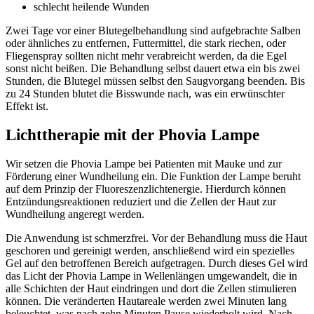
schlecht heilende Wunden
Zwei Tage vor einer Blutegelbehandlung sind aufgebrachte Salben
oder ähnliches zu entfernen, Futtermittel, die stark riechen, oder
Fliegenspray sollten nicht mehr verabreicht werden, da die Egel
sonst nicht beißen. Die Behandlung selbst dauert etwa ein bis zwei
Stunden, die Blutegel müssen selbst den Saugvorgang beenden. Bis
zu 24 Stunden blutet die Bisswunde nach, was ein erwünschter
Effekt ist.
Lichttherapie mit der Phovia Lampe
Wir setzen die Phovia Lampe bei Patienten mit Mauke und zur
Förderung einer Wundheilung ein. Die Funktion der Lampe beruht
auf dem Prinzip der Fluoreszenzlichtenergie. Hierdurch können
Entzündungsreaktionen reduziert und die Zellen der Haut zur
Wundheilung angeregt werden.
Die Anwendung ist schmerzfrei. Vor der Behandlung muss die Haut
geschoren und gereinigt werden, anschließend wird ein spezielles
Gel auf den betroffenen Bereich aufgetragen. Durch dieses Gel wird
das Licht der Phovia Lampe in Wellenlängen umgewandelt, die in
alle Schichten der Haut eindringen und dort die Zellen stimulieren
können. Die veränderten Hautareale werden zwei Minuten lang
beleuchtet, was nach zehn Minuten Pause wiederholt wird. Nach