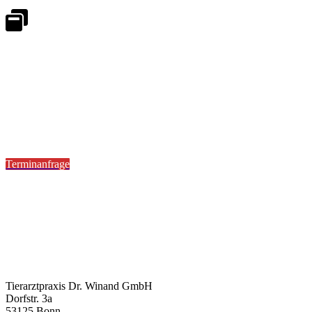
Notdienstplan
Kernzeiten für Termine
Mo - Fr 08:30 - 18:00 Uhr
Sa 08:30 - 13:00
Terminanfrage
Bürozeiten
Mo - Fr 08:00 - 13:00 Uhr
Mo, Di, Do 15.00 - 18.00 Uhr
Kontakt
Tierarztpraxis Dr. Winand GmbH
Dorfstr. 3a
53125 Bonn