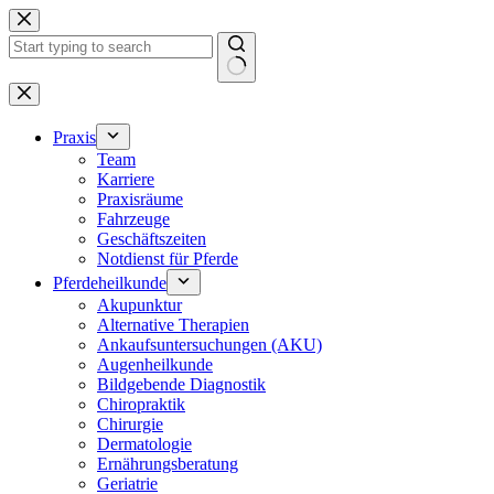
Zum
Inhalt
springen
Keine
Ergebnisse
Praxis
Team
Karriere
Praxisräume
Fahrzeuge
Geschäftszeiten
Notdienst für Pferde
Pferdeheilkunde
Akupunktur
Alternative Therapien
Ankaufsuntersuchungen (AKU)
Augenheilkunde
Bildgebende Diagnostik
Chiropraktik
Chirurgie
Dermatologie
Ernährungsberatung
Geriatrie