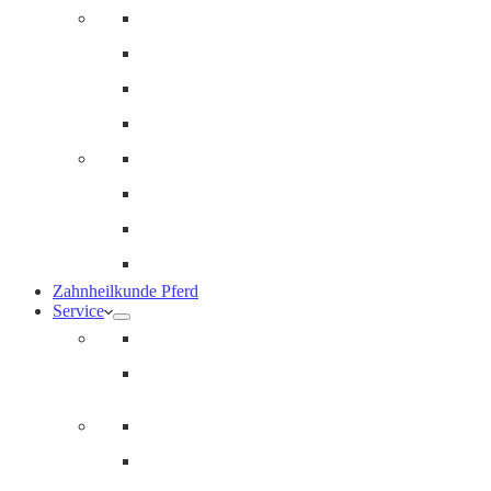
Innere Medizin und Labor
Geriatrie
Dermatologie
Ernährungsberatung
Augenheilkunde
Ankaufuntersuchungen (AKU)
Chirugie
Gynäkologie und Fohlenmedizin
Zahnheilkunde Pferd
Service
Notdienst für Pferde
Notfallpass
Abrechnung
Wertgutscheine / Geschenkkarten