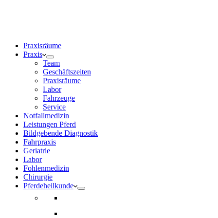
0171 5233099
Am Wochenende und an Feiertagen bitte die Bandansagen beac
Praxisräume
Praxis
Team
Geschäftszeiten
Praxisräume
Labor
Fahrzeuge
Service
Notfallmedizin
Leistungen Pferd
Bildgebende Diagnostik
Fahrpraxis
Geriatrie
Labor
Fohlenmedizin
Chirurgie
Pferdeheilkunde
Gesundheitsvorsorge
Notfallmedizin