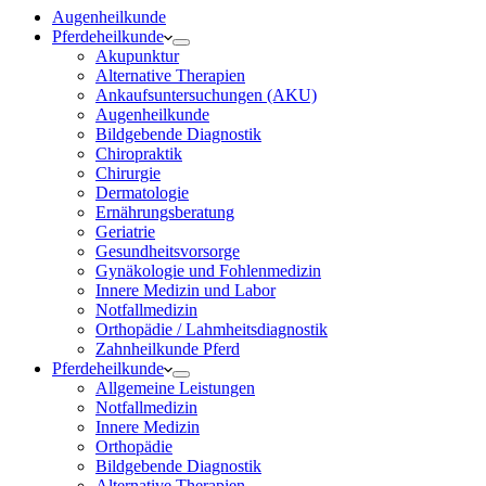
Augenheilkunde
Pferdeheilkunde
Akupunktur
Alternative Therapien
Ankaufsuntersuchungen (AKU)
Augenheilkunde
Bildgebende Diagnostik
Chiropraktik
Chirurgie
Dermatologie
Ernährungsberatung
Geriatrie
Gesundheitsvorsorge
Gynäkologie und Fohlenmedizin
Innere Medizin und Labor
Notfallmedizin
Orthopädie / Lahmheitsdiagnostik
Zahnheilkunde Pferd
Pferdeheilkunde
Allgemeine Leistungen
Notfallmedizin
Innere Medizin
Orthopädie
Bildgebende Diagnostik
Alternative Therapien