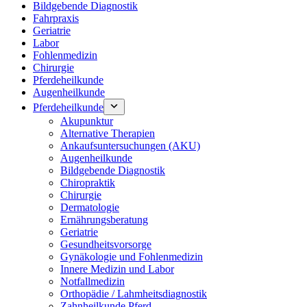
Bildgebende Diagnostik
Fahrpraxis
Geriatrie
Labor
Fohlenmedizin
Chirurgie
Pferdeheilkunde
Augenheilkunde
Pferdeheilkunde
Akupunktur
Alternative Therapien
Ankaufsuntersuchungen (AKU)
Augenheilkunde
Bildgebende Diagnostik
Chiropraktik
Chirurgie
Dermatologie
Ernährungsberatung
Geriatrie
Gesundheitsvorsorge
Gynäkologie und Fohlenmedizin
Innere Medizin und Labor
Notfallmedizin
Orthopädie / Lahmheitsdiagnostik
Zahnheilkunde Pferd