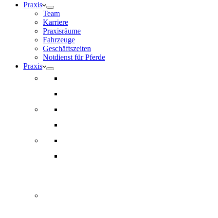
Praxis
Team
Karriere
Praxisräume
Fahrzeuge
Geschäftszeiten
Notdienst für Pferde
Praxis
Team
Karriere
Praxisräume
Fahrzeuge
Geschäftszeiten
Notdienst
Notdienst 24/7