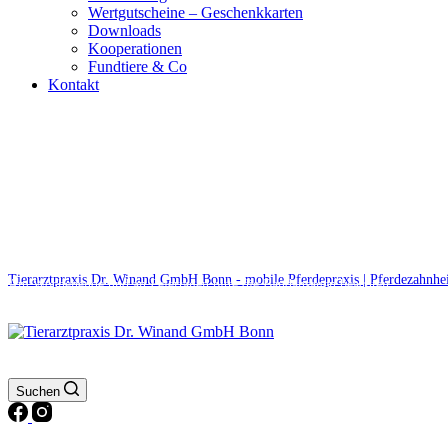
Wertgutscheine – Geschenkkarten
Downloads
Kooperationen
Fundtiere & Co
Kontakt
Notdienst 24/7
0171 5233099
Tierarztpraxis Dr. Winand GmbH Bonn - mobile Pferdepraxis | Pferdezahnhe
Am Wochenende und an Feiertagen bitte die Bandansagen beachten.
Suchen