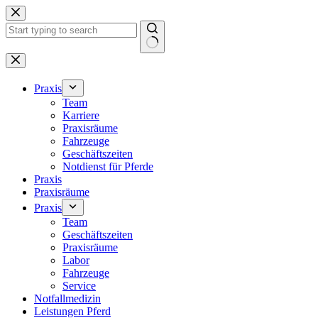
Zum
Inhalt
springen
Keine
Ergebnisse
Praxis
Team
Karriere
Praxisräume
Fahrzeuge
Geschäftszeiten
Notdienst für Pferde
Praxis
Praxisräume
Praxis
Team
Geschäftszeiten
Praxisräume
Labor
Fahrzeuge
Service
Notfallmedizin
Leistungen Pferd