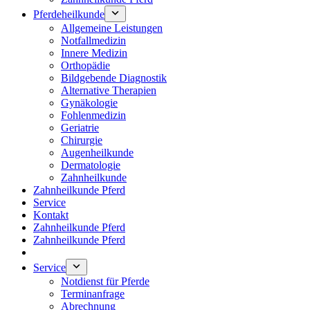
Pferdeheilkunde
Allgemeine Leistungen
Notfallmedizin
Innere Medizin
Orthopädie
Bildgebende Diagnostik
Alternative Therapien
Gynäkologie
Fohlenmedizin
Geriatrie
Chirurgie
Augenheilkunde
Dermatologie
Zahnheilkunde
Zahnheilkunde Pferd
Service
Kontakt
Zahnheilkunde Pferd
Zahnheilkunde Pferd
Service
Notdienst für Pferde
Terminanfrage
Abrechnung