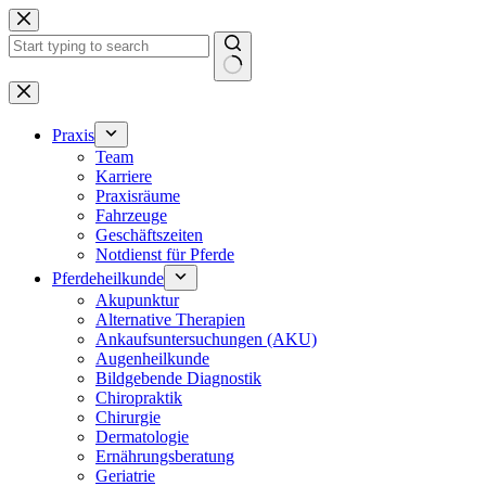
Zum
Inhalt
springen
Keine
Ergebnisse
Praxis
Team
Karriere
Praxisräume
Fahrzeuge
Geschäftszeiten
Notdienst für Pferde
Pferdeheilkunde
Akupunktur
Alternative Therapien
Ankaufsuntersuchungen (AKU)
Augenheilkunde
Bildgebende Diagnostik
Chiropraktik
Chirurgie
Dermatologie
Ernährungsberatung
Geriatrie