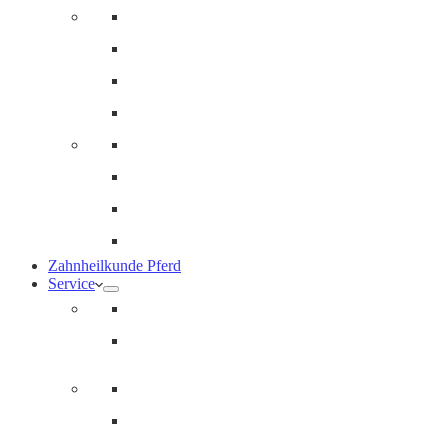
Innere Medizin und Labor
Geriatrie
Dermatologie
Ernährungsberatung
Augenheilkunde
Ankaufuntersuchungen (AKU)
Chirugie
Gynäkologie und Fohlenmedizin
Zahnheilkunde Pferd
Service
Notdienst für Pferde
Notfallpass
Abrechnung
Wertgutscheine / Geschenkkarten