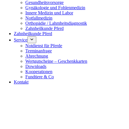
Gesundheitsvorsorge
Gynäkologie und Fohlenmedizin
Innere Medizin und Labor
Notfallmedizin
Orthopädie / Lahmheitsdiagnostik
Zahnheilkunde Pferd
Zahnheilkunde Pferd
Service
Notdienst für Pferde
Terminanfrage
Abrechnung
Wertgutscheine – Geschenkkarten
Downloads
Kooperationen
Fundtiere & Co
Kontakt
Notdienst 24/7
0171 5233099