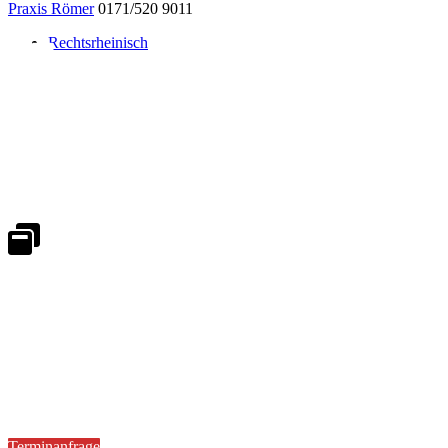
Praxis Römer
0171/520 9011
Rechtsrheinisch
Notdienst 24/7
0171 5233099
An Wochenenden und Feiertagen bitte die Bandansagen beachten.
Notdienstplan
Kernzeiten für Termine
Mo - Fr 08:30 - 18:00 Uhr
Sa 08:30 - 13:00
Terminanfrage