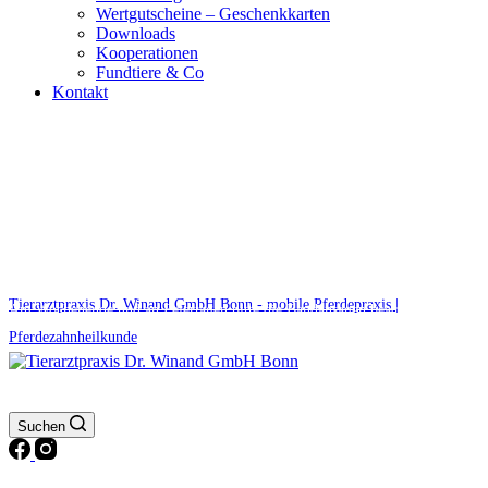
Wertgutscheine – Geschenkkarten
Downloads
Kooperationen
Fundtiere & Co
Kontakt
Notdienst 24/7
0171 5233099
Tierarztpraxis Dr. Winand GmbH Bonn - mobile Pferdepraxis |
Am Wochenende und an Feiertagen bitte die Bandansagen beachten.
Pferdezahnheilkunde
Suchen