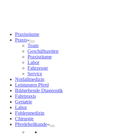
0171 5233099
Am Wochenende und an Feiertagen bitte die Bandansagen
beachten.
Praxisräume
Praxis
Team
Geschäftszeiten
Praxisräume
Labor
Fahrzeuge
Service
Notfallmedizin
Leistungen Pferd
Bildgebende Diagnostik
Fahrpraxis
Geriatrie
Labor
Fohlenmedizin
Chirurgie
Pferdeheilkunde
Gesundheitsvorsorge