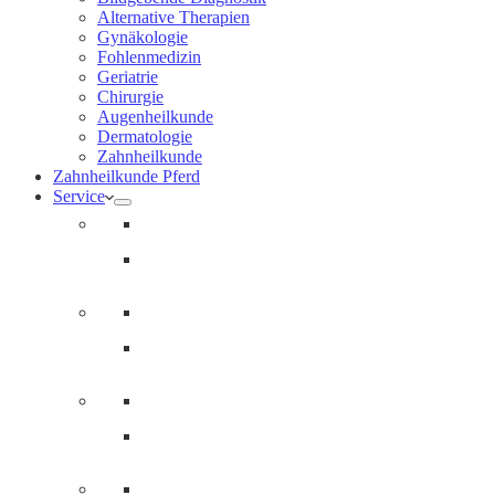
Alternative Therapien
Gynäkologie
Fohlenmedizin
Geriatrie
Chirurgie
Augenheilkunde
Dermatologie
Zahnheilkunde
Zahnheilkunde Pferd
Service
Notdienst für Pferde
Notfallpass
Abrechnung
Wertgutscheine / Geschenkkarten
Downloads
Kooperationen
Fundtiere & Co