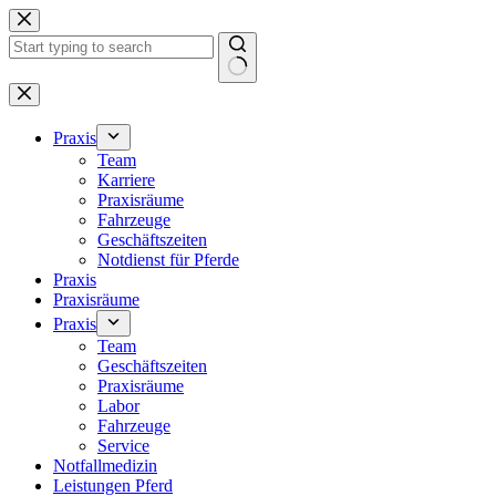
Zum
Inhalt
springen
Keine
Ergebnisse
Praxis
Team
Karriere
Praxisräume
Fahrzeuge
Geschäftszeiten
Notdienst für Pferde
Praxis
Praxisräume
Praxis
Team
Geschäftszeiten
Praxisräume
Labor
Fahrzeuge
Service
Notfallmedizin
Leistungen Pferd