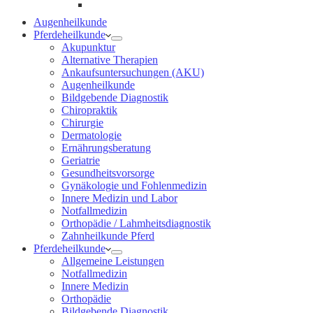
Gynäkologie und Fohlenmedizin
Augenheilkunde
Pferdeheilkunde
Akupunktur
Alternative Therapien
Ankaufsuntersuchungen (AKU)
Augenheilkunde
Bildgebende Diagnostik
Chiropraktik
Chirurgie
Dermatologie
Ernährungsberatung
Geriatrie
Gesundheitsvorsorge
Gynäkologie und Fohlenmedizin
Innere Medizin und Labor
Notfallmedizin
Orthopädie / Lahmheitsdiagnostik
Zahnheilkunde Pferd
Pferdeheilkunde
Allgemeine Leistungen
Notfallmedizin
Innere Medizin
Orthopädie
Bildgebende Diagnostik