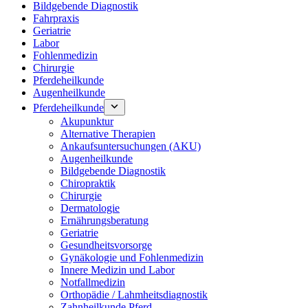
Bildgebende Diagnostik
Fahrpraxis
Geriatrie
Labor
Fohlenmedizin
Chirurgie
Pferdeheilkunde
Augenheilkunde
Pferdeheilkunde
Akupunktur
Alternative Therapien
Ankaufsuntersuchungen (AKU)
Augenheilkunde
Bildgebende Diagnostik
Chiropraktik
Chirurgie
Dermatologie
Ernährungsberatung
Geriatrie
Gesundheitsvorsorge
Gynäkologie und Fohlenmedizin
Innere Medizin und Labor
Notfallmedizin
Orthopädie / Lahmheitsdiagnostik
Zahnheilkunde Pferd