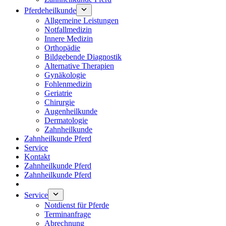
Pferdeheilkunde
Allgemeine Leistungen
Notfallmedizin
Innere Medizin
Orthopädie
Bildgebende Diagnostik
Alternative Therapien
Gynäkologie
Fohlenmedizin
Geriatrie
Chirurgie
Augenheilkunde
Dermatologie
Zahnheilkunde
Zahnheilkunde Pferd
Service
Kontakt
Zahnheilkunde Pferd
Zahnheilkunde Pferd
Service
Notdienst für Pferde
Terminanfrage
Abrechnung