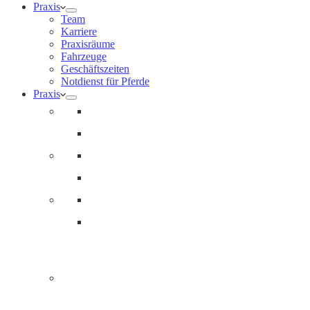
Praxis
Team
Karriere
Praxisräume
Fahrzeuge
Geschäftszeiten
Notdienst für Pferde
Praxis
Team
Karriere
Praxisräume
Fahrzeuge
Geschäftszeiten
Notdienst
Notdienst 24/7