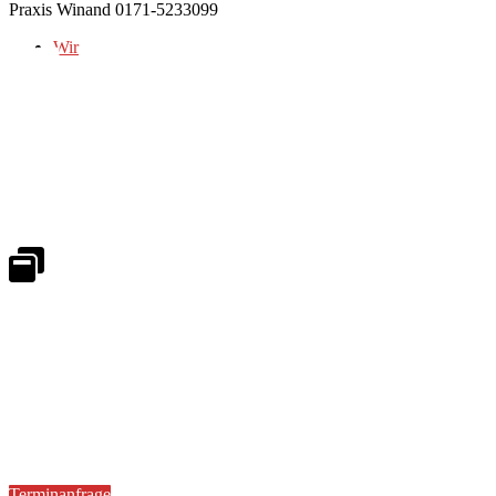
Praxis Winand 0171-5233099
Wir
Notdienst 24/7
0171 5233099
An Wochenenden und Feiertagen bitte die Bandansagen beachten.
Notdienstplan
Kernzeiten für Termine
Mo - Fr 08:30 - 18:00 Uhr
Sa 08:30 - 13:00
Terminanfrage