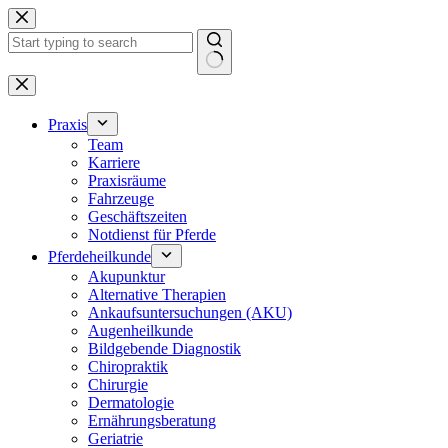
Zum
Inhalt
springen
Keine
Ergebnisse
Praxis
Team
Karriere
Praxisräume
Fahrzeuge
Geschäftszeiten
Notdienst für Pferde
Pferdeheilkunde
Akupunktur
Alternative Therapien
Ankaufsuntersuchungen (AKU)
Augenheilkunde
Bildgebende Diagnostik
Chiropraktik
Chirurgie
Dermatologie
Ernährungsberatung
Geriatrie