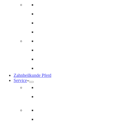
Innere Medizin und Labor
Geriatrie
Dermatologie
Ernährungsberatung
Augenheilkunde
Ankaufuntersuchungen (AKU)
Chirugie
Gynäkologie und Fohlenmedizin
Zahnheilkunde Pferd
Service
Notdienst für Pferde
Notfallpass
Abrechnung
Wertgutscheine / Geschenkkarten