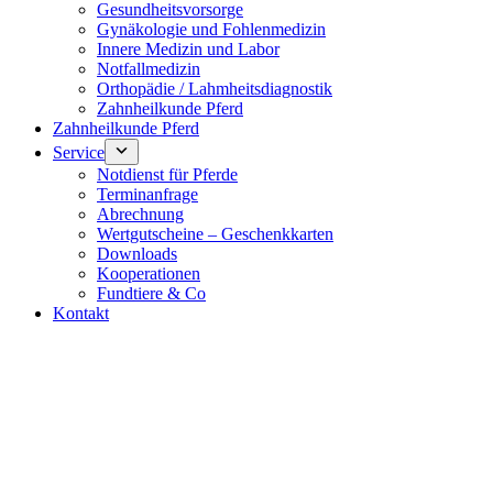
Gesundheitsvorsorge
Gynäkologie und Fohlenmedizin
Innere Medizin und Labor
Notfallmedizin
Orthopädie / Lahmheitsdiagnostik
Zahnheilkunde Pferd
Zahnheilkunde Pferd
Service
Notdienst für Pferde
Terminanfrage
Abrechnung
Wertgutscheine – Geschenkkarten
Downloads
Kooperationen
Fundtiere & Co
Kontakt
Notdienst 24/7
0171 5233099