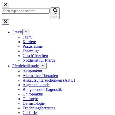
Zum
Inhalt
springen
Keine
Ergebnisse
Praxis
Team
Karriere
Praxisräume
Fahrzeuge
Geschäftszeiten
Notdienst für Pferde
Pferdeheilkunde
Akupunktur
Alternative Therapien
Ankaufsuntersuchungen (AKU)
Augenheilkunde
Bildgebende Diagnostik
Chiropraktik
Chirurgie
Dermatologie
Ernährungsberatung
Geriatrie