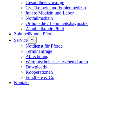
Gesundheitsvorsorge
Gynäkologie und Fohlenmedizin
Innere Medizin und Labor
Notfallmedizin
Orthopädie / Lahmheitsdiagnostik
Zahnheilkunde Pferd
Zahnheilkunde Pferd
Service
Notdienst für Pferde
Terminanfrage
Abrechnung
Wertgutscheine – Geschenkkarten
Downloads
Kooperationen
Fundtiere & Co
Kontakt
Notdienst 24/7
0171 5233099