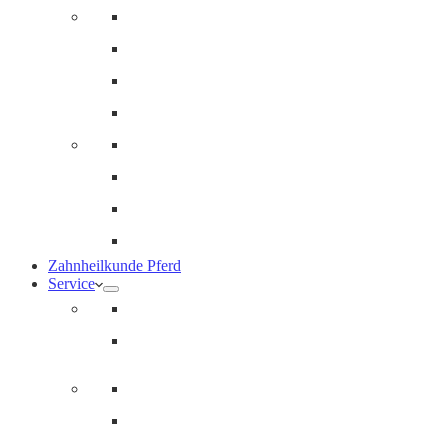
Innere Medizin und Labor
Geriatrie
Dermatologie
Ernährungsberatung
Augenheilkunde
Ankaufuntersuchungen (AKU)
Chirugie
Gynäkologie und Fohlenmedizin
Zahnheilkunde Pferd
Service
Notdienst für Pferde
Notfallpass
Abrechnung
Wertgutscheine / Geschenkkarten