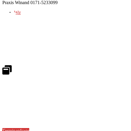
Praxis Winand 0171-5233099
Wir
Notdienst 24/7
0171 5233099
An Wochenenden und Feiertagen bitte die Bandansagen beachten.
Notdienstplan
Kernzeiten für Termine
Mo - Fr 08:30 - 18:00 Uhr
Sa 08:30 - 13:00
Terminanfrage