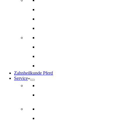
Innere Medizin und Labor
Geriatrie
Dermatologie
Ernährungsberatung
Augenheilkunde
Ankaufuntersuchungen (AKU)
Chirugie
Gynäkologie und Fohlenmedizin
Zahnheilkunde Pferd
Service
Notdienst für Pferde
Notfallpass
Abrechnung
Wertgutscheine / Geschenkkarten