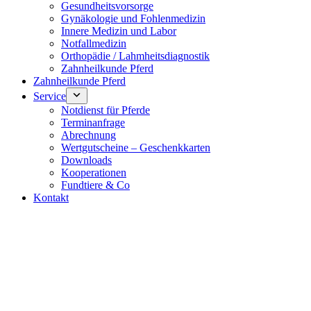
Gesundheitsvorsorge
Gynäkologie und Fohlenmedizin
Innere Medizin und Labor
Notfallmedizin
Orthopädie / Lahmheitsdiagnostik
Zahnheilkunde Pferd
Zahnheilkunde Pferd
Service
Notdienst für Pferde
Terminanfrage
Abrechnung
Wertgutscheine – Geschenkkarten
Downloads
Kooperationen
Fundtiere & Co
Kontakt
Notdienst 24/7
0171 5233099