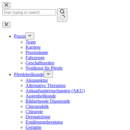
Zum
Inhalt
springen
Keine
Ergebnisse
Praxis
Team
Karriere
Praxisräume
Fahrzeuge
Geschäftszeiten
Notdienst für Pferde
Pferdeheilkunde
Akupunktur
Alternative Therapien
Ankaufsuntersuchungen (AKU)
Augenheilkunde
Bildgebende Diagnostik
Chiropraktik
Chirurgie
Dermatologie
Ernährungsberatung
Geriatrie