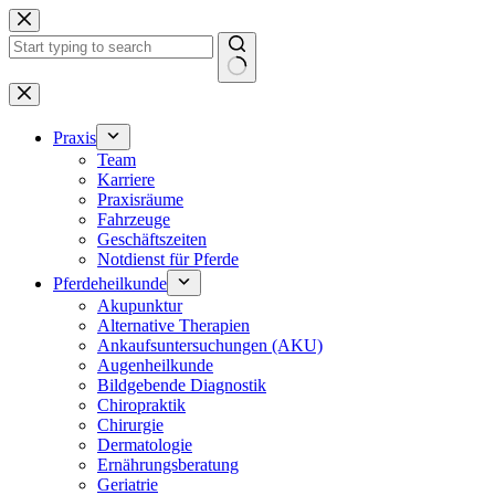
Zum
Inhalt
springen
Keine
Ergebnisse
Praxis
Team
Karriere
Praxisräume
Fahrzeuge
Geschäftszeiten
Notdienst für Pferde
Pferdeheilkunde
Akupunktur
Alternative Therapien
Ankaufsuntersuchungen (AKU)
Augenheilkunde
Bildgebende Diagnostik
Chiropraktik
Chirurgie
Dermatologie
Ernährungsberatung
Geriatrie