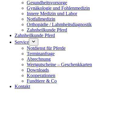
Gesundheitsvorsorge
Gynäkologie und Fohlenmedizin
Innere Medizin und Labor
Notfallmedizin
Orthopädie / Lahmheitsdiagnostik
Zahnheilkunde Pferd
Zahnheilkunde Pferd
Service
Notdienst für Pferde
Terminanfrage
Abrechnung
Wertgutscheine – Geschenkkarten
Downloads
Kooperationen
Fundtiere & Co
Kontakt
Notdienst 24/7
0171 5233099