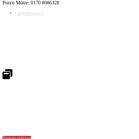
Praxis Mütze: 0170 8086328
Linksrheinisch
Notdienst 24/7
0171 5233099
An Wochenenden und Feiertagen bitte die Bandansagen beachten.
Notdienstplan
Kernzeiten für Termine
Mo - Fr 08:30 - 18:00 Uhr
Sa 08:30 - 13:00
Terminanfrage