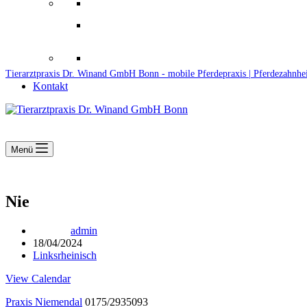
Downloads
Kooperationen
Fundtiere & Co
Tierarztpraxis Dr. Winand GmbH Bonn - mobile Pferdepraxis | Pferdezahnhe
Kontakt
Menü
Nie
admin
18/04/2024
Linksrheinisch
View Calendar
Praxis Niemendal
0175/2935093