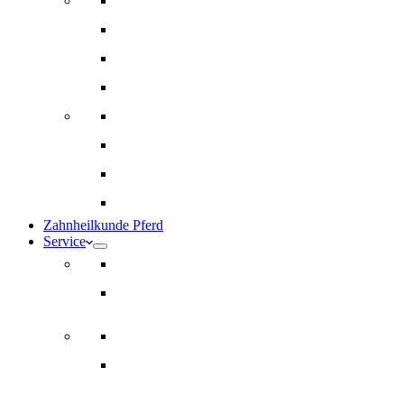
Innere Medizin und Labor
Geriatrie
Dermatologie
Ernährungsberatung
Augenheilkunde
Ankaufuntersuchungen (AKU)
Chirugie
Gynäkologie und Fohlenmedizin
Zahnheilkunde Pferd
Service
Notdienst für Pferde
Notfallpass
Abrechnung
Wertgutscheine / Geschenkkarten