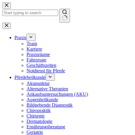
Zum
Inhalt
springen
Keine
Ergebnisse
Praxis
Team
Karriere
Praxisräume
Fahrzeuge
Geschäftszeiten
Notdienst für Pferde
Pferdeheilkunde
Akupunktur
Alternative Therapien
Ankaufsuntersuchungen (AKU)
Augenheilkunde
Bildgebende Diagnostik
Chiropraktik
Chirurgie
Dermatologie
Ernährungsberatung
Geriatrie