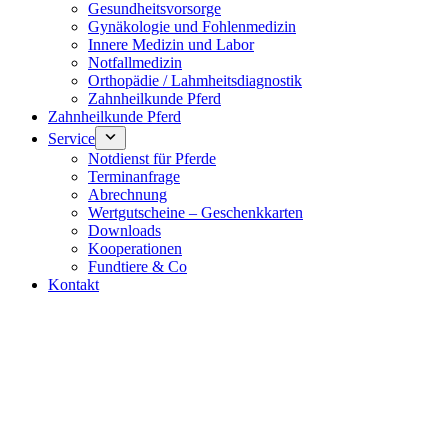
Gesundheitsvorsorge
Gynäkologie und Fohlenmedizin
Innere Medizin und Labor
Notfallmedizin
Orthopädie / Lahmheitsdiagnostik
Zahnheilkunde Pferd
Zahnheilkunde Pferd
Service
Notdienst für Pferde
Terminanfrage
Abrechnung
Wertgutscheine – Geschenkkarten
Downloads
Kooperationen
Fundtiere & Co
Kontakt
Notdienst 24/7
0171 5233099