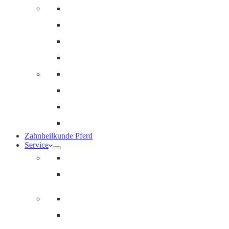
Innere Medizin und Labor
Geriatrie
Dermatologie
Ernährungsberatung
Augenheilkunde
Ankaufuntersuchungen (AKU)
Chirugie
Gynäkologie und Fohlenmedizin
Zahnheilkunde Pferd
Service
Notdienst für Pferde
Notfallpass
Abrechnung
Wertgutscheine / Geschenkkarten