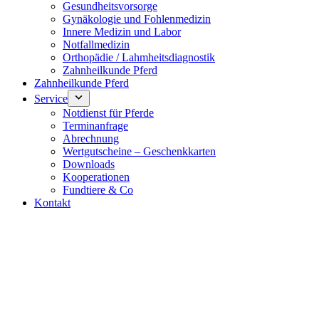
Gesundheitsvorsorge
Gynäkologie und Fohlenmedizin
Innere Medizin und Labor
Notfallmedizin
Orthopädie / Lahmheitsdiagnostik
Zahnheilkunde Pferd
Zahnheilkunde Pferd
Service
Notdienst für Pferde
Terminanfrage
Abrechnung
Wertgutscheine – Geschenkkarten
Downloads
Kooperationen
Fundtiere & Co
Kontakt
Notdienst 24/7
0171 5233099