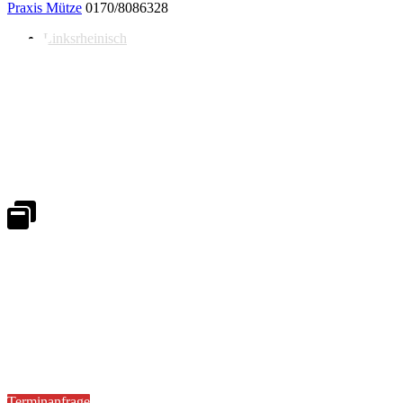
Praxis Mütze
0170/8086328
Linksrheinisch
Notdienst 24/7
0171 5233099
An Wochenenden und Feiertagen bitte die Bandansagen beachten.
Notdienstplan
Kernzeiten für Termine
Mo - Fr 08:30 - 18:00 Uhr
Sa 08:30 - 13:00
Terminanfrage