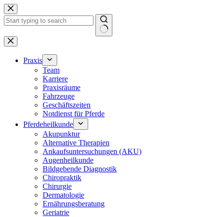
Zum
Inhalt
springen
Keine
Ergebnisse
Praxis
Team
Karriere
Praxisräume
Fahrzeuge
Geschäftszeiten
Notdienst für Pferde
Pferdeheilkunde
Akupunktur
Alternative Therapien
Ankaufsuntersuchungen (AKU)
Augenheilkunde
Bildgebende Diagnostik
Chiropraktik
Chirurgie
Dermatologie
Ernährungsberatung
Geriatrie