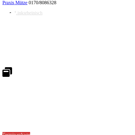
Praxis Mütze
0170/8086328
Linksrheinisch
Notdienst 24/7
0171 5233099
An Wochenenden und Feiertagen bitte die Bandansagen beachten.
Notdienstplan
Kernzeiten für Termine
Mo - Fr 08:30 - 18:00 Uhr
Sa 08:30 - 13:00
Terminanfrage