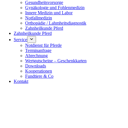
Gesundheitsvorsorge
Gynäkologie und Fohlenmedizin
Innere Medizin und Labor
Notfallmedizin
Orthopädie / Lahmheitsdiagnostik
Zahnheilkunde Pferd
Zahnheilkunde Pferd
Service
Notdienst für Pferde
Terminanfrage
Abrechnung
Wertgutscheine – Geschenkkarten
Downloads
Kooperationen
Fundtiere & Co
Kontakt
Notdienst 24/7
0171 5233099