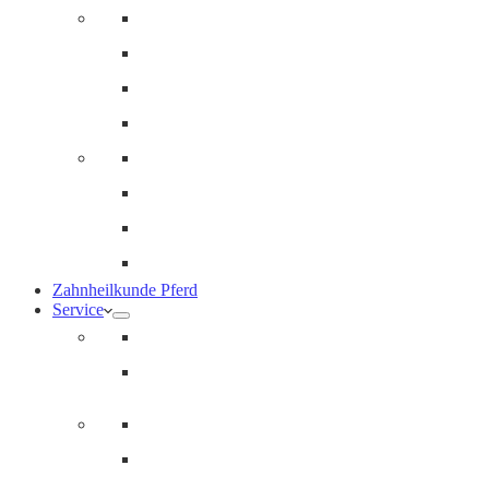
Innere Medizin und Labor
Geriatrie
Dermatologie
Ernährungsberatung
Augenheilkunde
Ankaufuntersuchungen (AKU)
Chirugie
Gynäkologie und Fohlenmedizin
Zahnheilkunde Pferd
Service
Notdienst für Pferde
Notfallpass
Abrechnung
Wertgutscheine / Geschenkkarten