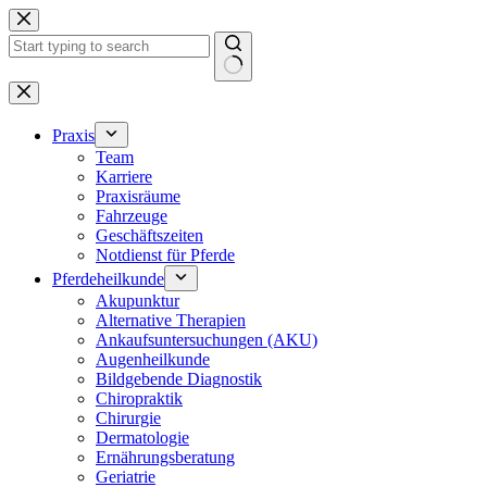
Zum
Inhalt
springen
Keine
Ergebnisse
Praxis
Team
Karriere
Praxisräume
Fahrzeuge
Geschäftszeiten
Notdienst für Pferde
Pferdeheilkunde
Akupunktur
Alternative Therapien
Ankaufsuntersuchungen (AKU)
Augenheilkunde
Bildgebende Diagnostik
Chiropraktik
Chirurgie
Dermatologie
Ernährungsberatung
Geriatrie