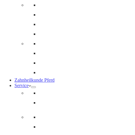
Innere Medizin und Labor
Geriatrie
Dermatologie
Ernährungsberatung
Augenheilkunde
Ankaufuntersuchungen (AKU)
Chirugie
Gynäkologie und Fohlenmedizin
Zahnheilkunde Pferd
Service
Notdienst für Pferde
Notfallpass
Abrechnung
Wertgutscheine / Geschenkkarten