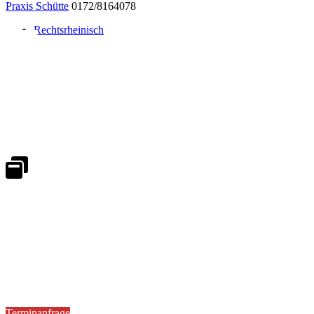
Praxis Schütte
0172/8164078
Rechtsrheinisch
Notdienst 24/7
0171 5233099
An Wochenenden und Feiertagen bitte die Bandansagen beachten.
Notdienstplan
Kernzeiten für Termine
Mo - Fr 08:30 - 18:00 Uhr
Sa 08:30 - 13:00
Terminanfrage