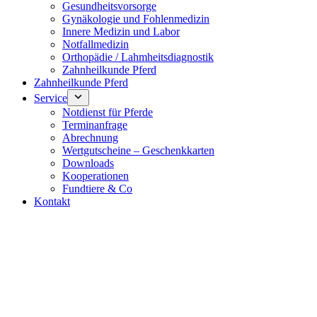
Gesundheitsvorsorge
Gynäkologie und Fohlenmedizin
Innere Medizin und Labor
Notfallmedizin
Orthopädie / Lahmheitsdiagnostik
Zahnheilkunde Pferd
Zahnheilkunde Pferd
Service
Notdienst für Pferde
Terminanfrage
Abrechnung
Wertgutscheine – Geschenkkarten
Downloads
Kooperationen
Fundtiere & Co
Kontakt
Notdienst 24/7
0171 5233099