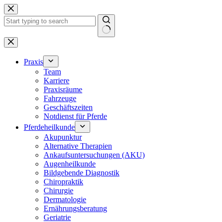
Zum
Inhalt
springen
Keine
Ergebnisse
Praxis
Team
Karriere
Praxisräume
Fahrzeuge
Geschäftszeiten
Notdienst für Pferde
Pferdeheilkunde
Akupunktur
Alternative Therapien
Ankaufsuntersuchungen (AKU)
Augenheilkunde
Bildgebende Diagnostik
Chiropraktik
Chirurgie
Dermatologie
Ernährungsberatung
Geriatrie