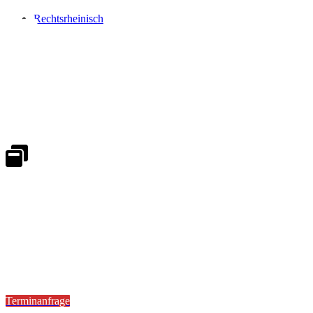
Rechtsrheinisch
Notdienst 24/7
0171 5233099
An Wochenenden und Feiertagen bitte die Bandansagen beachten.
Notdienstplan
Kernzeiten für Termine
Mo - Fr 08:30 - 18:00 Uhr
Sa 08:30 - 13:00
Terminanfrage