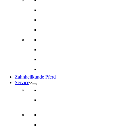
Innere Medizin und Labor
Geriatrie
Dermatologie
Ernährungsberatung
Augenheilkunde
Ankaufuntersuchungen (AKU)
Chirugie
Gynäkologie und Fohlenmedizin
Zahnheilkunde Pferd
Service
Notdienst für Pferde
Notfallpass
Abrechnung
Wertgutscheine / Geschenkkarten