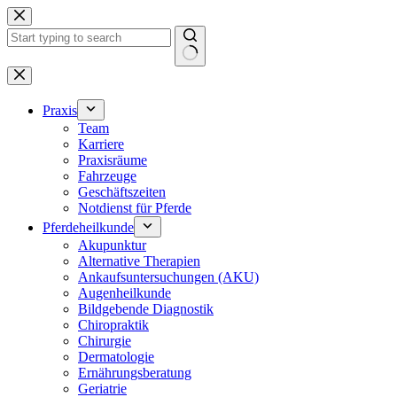
Zum
Inhalt
springen
Keine
Ergebnisse
Praxis
Team
Karriere
Praxisräume
Fahrzeuge
Geschäftszeiten
Notdienst für Pferde
Pferdeheilkunde
Akupunktur
Alternative Therapien
Ankaufsuntersuchungen (AKU)
Augenheilkunde
Bildgebende Diagnostik
Chiropraktik
Chirurgie
Dermatologie
Ernährungsberatung
Geriatrie