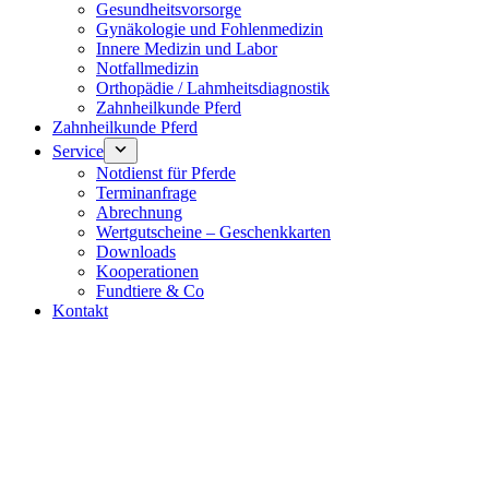
Gesundheitsvorsorge
Gynäkologie und Fohlenmedizin
Innere Medizin und Labor
Notfallmedizin
Orthopädie / Lahmheitsdiagnostik
Zahnheilkunde Pferd
Zahnheilkunde Pferd
Service
Notdienst für Pferde
Terminanfrage
Abrechnung
Wertgutscheine – Geschenkkarten
Downloads
Kooperationen
Fundtiere & Co
Kontakt
Notdienst 24/7
0171 5233099