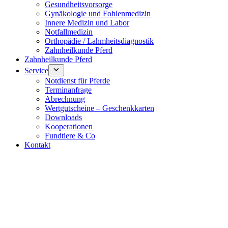
Gesundheitsvorsorge
Gynäkologie und Fohlenmedizin
Innere Medizin und Labor
Notfallmedizin
Orthopädie / Lahmheitsdiagnostik
Zahnheilkunde Pferd
Zahnheilkunde Pferd
Service
Notdienst für Pferde
Terminanfrage
Abrechnung
Wertgutscheine – Geschenkkarten
Downloads
Kooperationen
Fundtiere & Co
Kontakt
Notdienst 24/7
0171 5233099