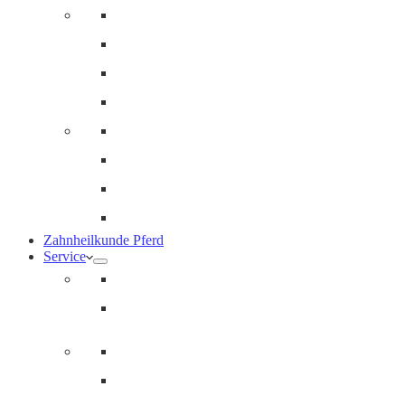
Innere Medizin und Labor
Geriatrie
Dermatologie
Ernährungsberatung
Augenheilkunde
Ankaufuntersuchungen (AKU)
Chirugie
Gynäkologie und Fohlenmedizin
Zahnheilkunde Pferd
Service
Notdienst für Pferde
Notfallpass
Abrechnung
Wertgutscheine / Geschenkkarten