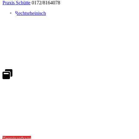
Praxis Schütte
0172/8164078
Rechtsrheinisch
Notdienst 24/7
0171 5233099
An Wochenenden und Feiertagen bitte die Bandansagen beachten.
Notdienstplan
Kernzeiten für Termine
Mo - Fr 08:30 - 18:00 Uhr
Sa 08:30 - 13:00
Terminanfrage