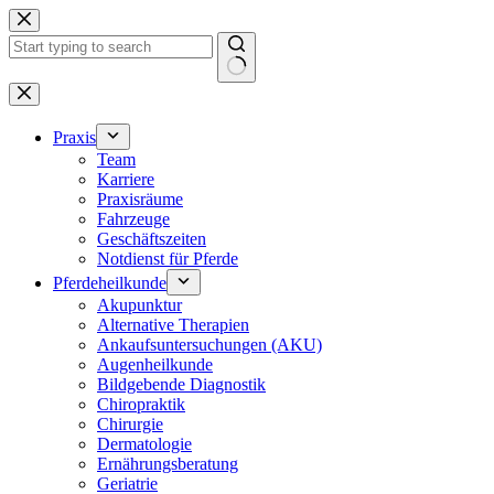
Zum
Inhalt
springen
Keine
Ergebnisse
Praxis
Team
Karriere
Praxisräume
Fahrzeuge
Geschäftszeiten
Notdienst für Pferde
Pferdeheilkunde
Akupunktur
Alternative Therapien
Ankaufsuntersuchungen (AKU)
Augenheilkunde
Bildgebende Diagnostik
Chiropraktik
Chirurgie
Dermatologie
Ernährungsberatung
Geriatrie