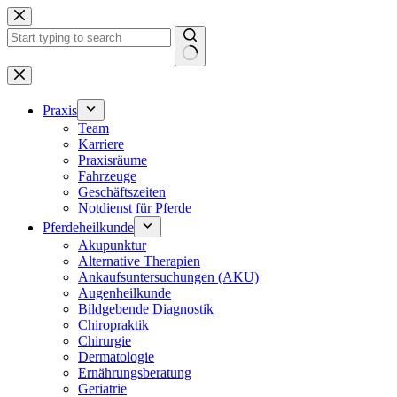
Zum
Inhalt
springen
Keine
Ergebnisse
Praxis
Team
Karriere
Praxisräume
Fahrzeuge
Geschäftszeiten
Notdienst für Pferde
Pferdeheilkunde
Akupunktur
Alternative Therapien
Ankaufsuntersuchungen (AKU)
Augenheilkunde
Bildgebende Diagnostik
Chiropraktik
Chirurgie
Dermatologie
Ernährungsberatung
Geriatrie