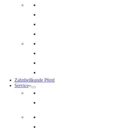
Innere Medizin und Labor
Geriatrie
Dermatologie
Ernährungsberatung
Augenheilkunde
Ankaufuntersuchungen (AKU)
Chirugie
Gynäkologie und Fohlenmedizin
Zahnheilkunde Pferd
Service
Notdienst für Pferde
Notfallpass
Abrechnung
Wertgutscheine / Geschenkkarten