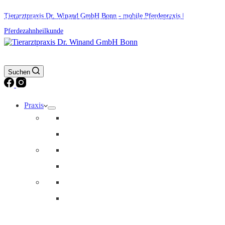
Tierarztpraxis Dr. Winand GmbH Bonn - mobile Pferdepraxis |
Am Wochenende und an Feiertagen bitte die Bandansagen beachten.
Pferdezahnheilkunde
Suchen
Praxis
Team
Karriere
Praxisräume
Fahrzeuge
Geschäftszeiten
Notdienst