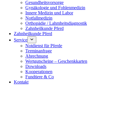
Gesundheitsvorsorge
Gynäkologie und Fohlenmedizin
Innere Medizin und Labor
Notfallmedizin
Orthopädie / Lahmheitsdiagnostik
Zahnheilkunde Pferd
Zahnheilkunde Pferd
Service
Notdienst für Pferde
Terminanfrage
Abrechnung
Wertgutscheine – Geschenkkarten
Downloads
Kooperationen
Fundtiere & Co
Kontakt
Notdienst 24/7
0171 5233099