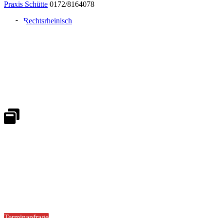
Praxis Schütte
0172/8164078
Rechtsrheinisch
Notdienst 24/7
0171 5233099
An Wochenenden und Feiertagen bitte die Bandansagen beachten.
Notdienstplan
Kernzeiten für Termine
Mo - Fr 08:30 - 18:00 Uhr
Sa 08:30 - 13:00
Terminanfrage