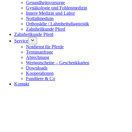
Gesundheitsvorsorge
Gynäkologie und Fohlenmedizin
Innere Medizin und Labor
Notfallmedizin
Orthopädie / Lahmheitsdiagnostik
Zahnheilkunde Pferd
Zahnheilkunde Pferd
Service
Notdienst für Pferde
Terminanfrage
Abrechnung
Wertgutscheine – Geschenkkarten
Downloads
Kooperationen
Fundtiere & Co
Kontakt
Notdienst 24/7
0171 5233099