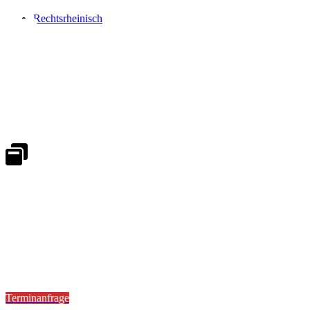
Rechtsrheinisch
Notdienst 24/7
0171 5233099
An Wochenenden und Feiertagen bitte die Bandansagen beachten.
Notdienstplan
Kernzeiten für Termine
Mo - Fr 08:30 - 18:00 Uhr
Sa 08:30 - 13:00
Terminanfrage