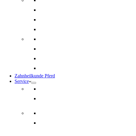
Innere Medizin und Labor
Geriatrie
Dermatologie
Ernährungsberatung
Augenheilkunde
Ankaufuntersuchungen (AKU)
Chirugie
Gynäkologie und Fohlenmedizin
Zahnheilkunde Pferd
Service
Notdienst für Pferde
Notfallpass
Abrechnung
Wertgutscheine / Geschenkkarten