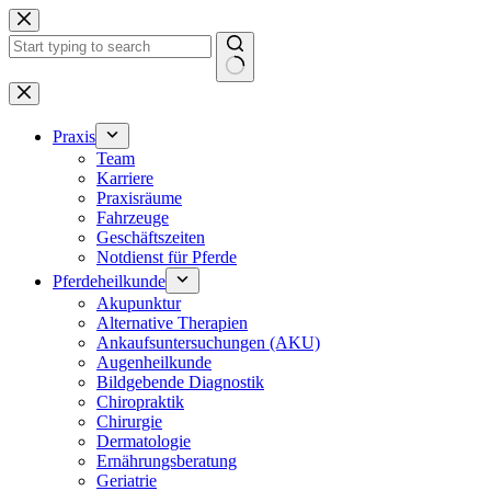
Zum
Inhalt
springen
Keine
Ergebnisse
Praxis
Team
Karriere
Praxisräume
Fahrzeuge
Geschäftszeiten
Notdienst für Pferde
Pferdeheilkunde
Akupunktur
Alternative Therapien
Ankaufsuntersuchungen (AKU)
Augenheilkunde
Bildgebende Diagnostik
Chiropraktik
Chirurgie
Dermatologie
Ernährungsberatung
Geriatrie