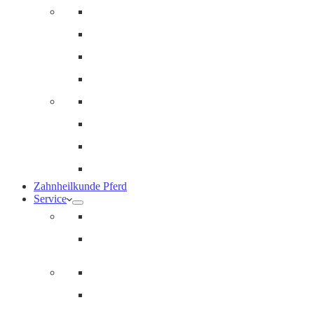
Innere Medizin und Labor
Geriatrie
Dermatologie
Ernährungsberatung
Augenheilkunde
Ankaufuntersuchungen (AKU)
Chirugie
Gynäkologie und Fohlenmedizin
Zahnheilkunde Pferd
Service
Notdienst für Pferde
Notfallpass
Abrechnung
Wertgutscheine / Geschenkkarten