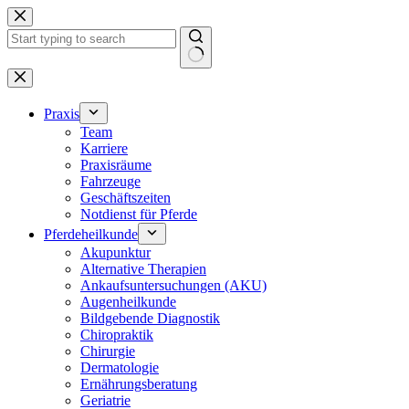
Zum
Inhalt
springen
Keine
Ergebnisse
Praxis
Team
Karriere
Praxisräume
Fahrzeuge
Geschäftszeiten
Notdienst für Pferde
Pferdeheilkunde
Akupunktur
Alternative Therapien
Ankaufsuntersuchungen (AKU)
Augenheilkunde
Bildgebende Diagnostik
Chiropraktik
Chirurgie
Dermatologie
Ernährungsberatung
Geriatrie