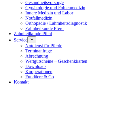
Gesundheitsvorsorge
Gynäkologie und Fohlenmedizin
Innere Medizin und Labor
Notfallmedizin
Orthopädie / Lahmheitsdiagnostik
Zahnheilkunde Pferd
Zahnheilkunde Pferd
Service
Notdienst für Pferde
Terminanfrage
Abrechnung
Wertgutscheine – Geschenkkarten
Downloads
Kooperationen
Fundtiere & Co
Kontakt
Notdienst 24/7
0171 5233099