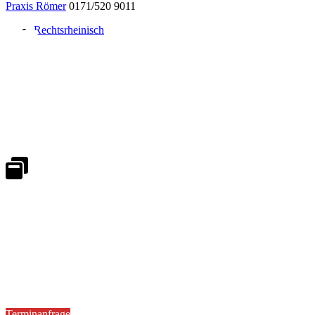
Praxis Römer
0171/520 9011
Rechtsrheinisch
Notdienst 24/7
0171 5233099
An Wochenenden und Feiertagen bitte die Bandansagen beachten.
Notdienstplan
Kernzeiten für Termine
Mo - Fr 08:30 - 18:00 Uhr
Sa 08:30 - 13:00
Terminanfrage