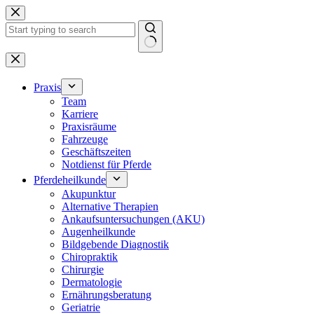
Zum
Inhalt
springen
Keine
Ergebnisse
Praxis
Team
Karriere
Praxisräume
Fahrzeuge
Geschäftszeiten
Notdienst für Pferde
Pferdeheilkunde
Akupunktur
Alternative Therapien
Ankaufsuntersuchungen (AKU)
Augenheilkunde
Bildgebende Diagnostik
Chiropraktik
Chirurgie
Dermatologie
Ernährungsberatung
Geriatrie