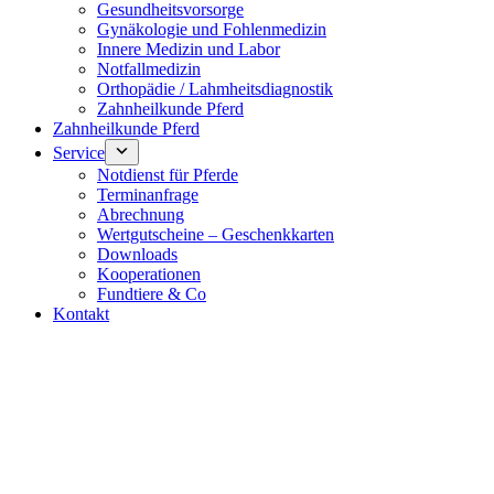
Gesundheitsvorsorge
Gynäkologie und Fohlenmedizin
Innere Medizin und Labor
Notfallmedizin
Orthopädie / Lahmheitsdiagnostik
Zahnheilkunde Pferd
Zahnheilkunde Pferd
Service
Notdienst für Pferde
Terminanfrage
Abrechnung
Wertgutscheine – Geschenkkarten
Downloads
Kooperationen
Fundtiere & Co
Kontakt
Notdienst 24/7
0171 5233099