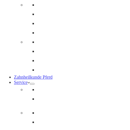
Innere Medizin und Labor
Geriatrie
Dermatologie
Ernährungsberatung
Augenheilkunde
Ankaufuntersuchungen (AKU)
Chirugie
Gynäkologie und Fohlenmedizin
Zahnheilkunde Pferd
Service
Notdienst für Pferde
Notfallpass
Abrechnung
Wertgutscheine / Geschenkkarten