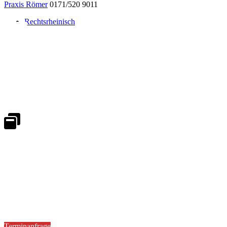
Praxis Römer
0171/520 9011
Rechtsrheinisch
Notdienst 24/7
0171 5233099
An Wochenenden und Feiertagen bitte die Bandansagen beachten.
Notdienstplan
Kernzeiten für Termine
Mo - Fr 08:30 - 18:00 Uhr
Sa 08:30 - 13:00
Terminanfrage