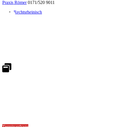
Praxis Römer
0171/520 9011
Rechtsrheinisch
Notdienst 24/7
0171 5233099
An Wochenenden und Feiertagen bitte die Bandansagen beachten.
Notdienstplan
Kernzeiten für Termine
Mo - Fr 08:30 - 18:00 Uhr
Sa 08:30 - 13:00
Terminanfrage