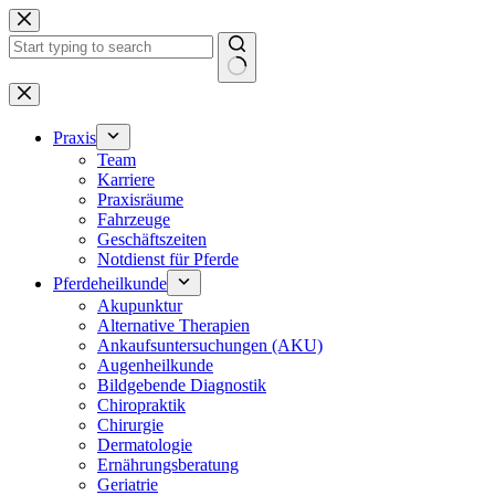
Zum
Inhalt
springen
Keine
Ergebnisse
Praxis
Team
Karriere
Praxisräume
Fahrzeuge
Geschäftszeiten
Notdienst für Pferde
Pferdeheilkunde
Akupunktur
Alternative Therapien
Ankaufsuntersuchungen (AKU)
Augenheilkunde
Bildgebende Diagnostik
Chiropraktik
Chirurgie
Dermatologie
Ernährungsberatung
Geriatrie