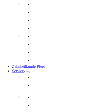
Innere Medizin und Labor
Geriatrie
Dermatologie
Ernährungsberatung
Augenheilkunde
Ankaufuntersuchungen (AKU)
Chirugie
Gynäkologie und Fohlenmedizin
Zahnheilkunde Pferd
Service
Notdienst für Pferde
Notfallpass
Abrechnung
Wertgutscheine / Geschenkkarten