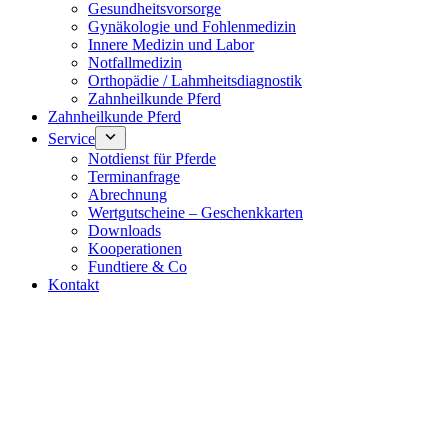
Gesundheitsvorsorge
Gynäkologie und Fohlenmedizin
Innere Medizin und Labor
Notfallmedizin
Orthopädie / Lahmheitsdiagnostik
Zahnheilkunde Pferd
Zahnheilkunde Pferd
Service
Notdienst für Pferde
Terminanfrage
Abrechnung
Wertgutscheine – Geschenkkarten
Downloads
Kooperationen
Fundtiere & Co
Kontakt
Notdienst 24/7
0171 5233099